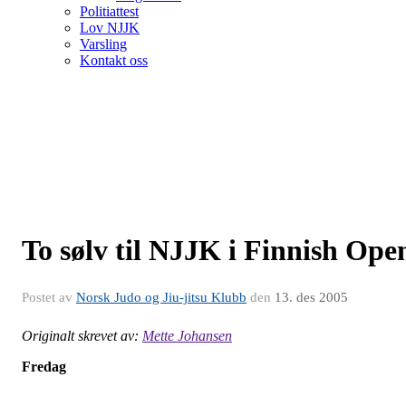
Politiattest
Lov NJJK
Varsling
Kontakt oss
To sølv til NJJK i Finnish Ope
Postet av
Norsk Judo og Jiu-jitsu Klubb
den
13. des 2005
Originalt skrevet av:
Mette Johansen
Fredag