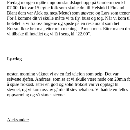
Fredag morgen møtte ungdomslandslaget opp på Gardermoen kl
07.00. Det var 15 trøtte folk som skulle dra til Helsinki i Finland.
Blant dem var Alek og meg(Mette) som utøvere og Lars som trener
For å komme dit vi skulle måtte vi ta fly, buss og tog. Når vi kom ti
hotellet la vi fra oss tingene og spiste på en restaurant som het
Rosso. Ikke bra mat, etter min mening =P men men. Etter maten dr
vi tilbake til hotellet og vi lå i seng kl "22.00".
Lørdag
nesten morning våknet vi av en fæl telefon som peip. Det var
selveste sjefen, Andreas, som sa at vi skulle være nede om 20min f
å spise frokost. Etter en god og solid frokost var vi opplagt til
stevnet, og vi kom oss av gårde til stevnehallen. Vi hadde en felles
oppvarming og så startet stevnet.
Aleksander: