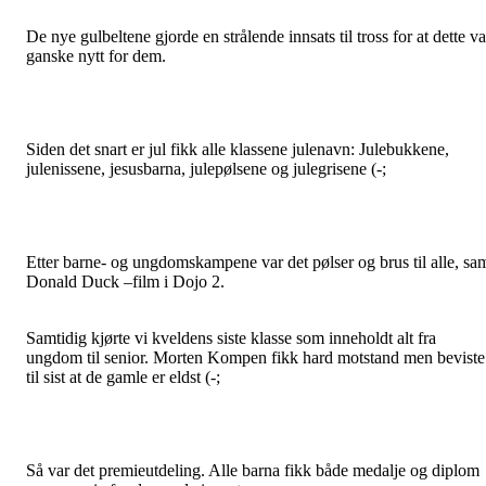
De nye gulbeltene gjorde en strålende innsats til tross for at dette va
ganske nytt for dem.
Siden det snart er jul fikk alle klassene julenavn: Julebukkene,
julenissene, jesusbarna, julepølsene og julegrisene (-;
Etter barne- og ungdomskampene var det pølser og brus til alle, sa
Donald Duck –film i Dojo 2.
Samtidig kjørte vi kveldens siste klasse som inneholdt alt fra
ungdom til senior. Morten Kompen fikk hard motstand men beviste
til sist at de gamle er eldst (-;
Så var det premieutdeling. Alle barna fikk både medalje og diplom