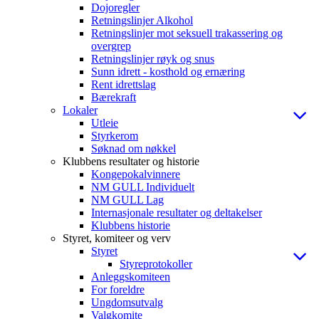
Dojoregler
Retningslinjer Alkohol
Retningslinjer mot seksuell trakassering og
overgrep
Retningslinjer røyk og snus
Sunn idrett - kosthold og ernæring
Rent idrettslag
Bærekraft
Lokaler
Utleie
Styrkerom
Søknad om nøkkel
Klubbens resultater og historie
Kongepokalvinnere
NM GULL Individuelt
NM GULL Lag
Internasjonale resultater og deltakelser
Klubbens historie
Styret, komiteer og verv
Styret
Styreprotokoller
Anleggskomiteen
For foreldre
Ungdomsutvalg
Valgkomite