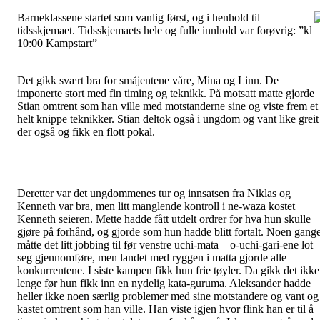
Barneklassene startet som vanlig først, og i henhold til
tidsskjemaet. Tidsskjemaets hele og fulle innhold var forøvrig: ”kl
10:00 Kampstart”
Det gikk svært bra for småjentene våre, Mina og Linn. De
imponerte stort med fin timing og teknikk. På motsatt matte gjorde
Stian omtrent som han ville med motstanderne sine og viste frem et
helt knippe teknikker. Stian deltok også i ungdom og vant like greit
der også og fikk en flott pokal.
Deretter var det ungdommenes tur og innsatsen fra Niklas og
Kenneth var bra, men litt manglende kontroll i ne-waza kostet
Kenneth seieren. Mette hadde fått utdelt ordrer for hva hun skulle
gjøre på forhånd, og gjorde som hun hadde blitt fortalt. Noen gang
måtte det litt jobbing til før venstre uchi-mata – o-uchi-gari-ene lot
seg gjennomføre, men landet med ryggen i matta gjorde alle
konkurrentene. I siste kampen fikk hun frie tøyler. Da gikk det ikke
lenge før hun fikk inn en nydelig kata-guruma. Aleksander hadde
heller ikke noen særlig problemer med sine motstandere og vant og
kastet omtrent som han ville. Han viste igjen hvor flink han er til å