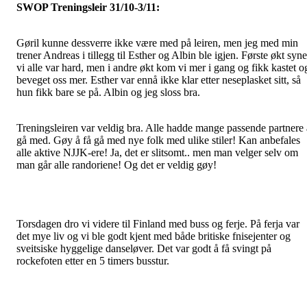
SWOP Treningsleir 31/10-3/11:
Gøril kunne dessverre ikke være med på leiren, men jeg med min
trener Andreas i tillegg til Esther og Albin ble igjen. Første økt syn
vi alle var hard, men i andre økt kom vi mer i gang og fikk kastet o
beveget oss mer. Esther var ennå ikke klar etter neseplasket sitt, så
hun fikk bare se på. Albin og jeg sloss bra.
Treningsleiren var veldig bra. Alle hadde mange passende partnere 
gå med. Gøy å få gå med nye folk med ulike stiler! Kan anbefales
alle aktive NJJK-ere! Ja, det er slitsomt.. men man velger selv om
man går alle randoriene! Og det er veldig gøy!
Torsdagen dro vi videre til Finland med buss og ferje. På ferja var
det mye liv og vi ble godt kjent med både britiske fnisejenter og
sveitsiske hyggelige danseløver. Det var godt å få svingt på
rockefoten etter en 5 timers busstur.