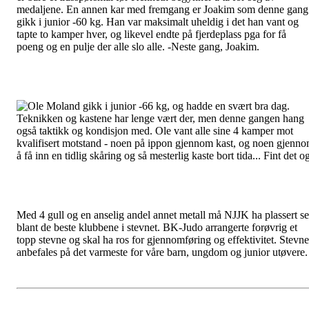
medaljene. En annen kar med fremgang er Joakim som denne gang
gikk i junior -60 kg. Han var maksimalt uheldig i det han vant og
tapte to kamper hver, og likevel endte på fjerdeplass pga for få
poeng og en pulje der alle slo alle. -Neste gang, Joakim.
Ole Moland gikk i junior -66 kg, og hadde en svært bra dag.
Teknikken og kastene har lenge vært der, men denne gangen hang
også taktikk og kondisjon med. Ole vant alle sine 4 kamper mot
kvalifisert motstand - noen på ippon gjennom kast, og noen gjenn
å få inn en tidlig skåring og så mesterlig kaste bort tida... Fint det o
Med 4 gull og en anselig andel annet metall må NJJK ha plassert s
blant de beste klubbene i stevnet. BK-Judo arrangerte forøvrig et
topp stevne og skal ha ros for gjennomføring og effektivitet. Stevne
anbefales på det varmeste for våre barn, ungdom og junior utøvere.