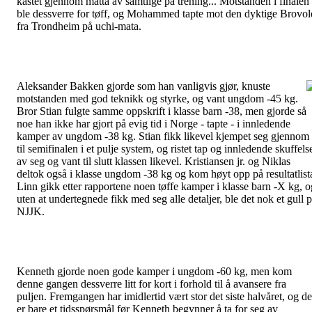
kastet gjennom matta av samtlige på trening... Motstanden i finalen
ble dessverre for tøff, og Mohammed tapte mot den dyktige Brovol
fra Trondheim på uchi-mata.
Aleksander Bakken gjorde som han vanligvis gjør, knuste
motstanden med god teknikk og styrke, og vant ungdom -45 kg.
Bror Stian fulgte samme oppskrift i klasse barn -38, men gjorde så
noe han ikke har gjort på evig tid i Norge - tapte - i innledende
kamper av ungdom -38 kg. Stian fikk likevel kjempet seg gjennom
til semifinalen i et pulje system, og ristet tap og innledende skuffels
av seg og vant til slutt klassen likevel. Kristiansen jr. og Niklas
deltok også i klasse ungdom -38 kg og kom høyt opp på resultatlist
Linn gikk etter rapportene noen tøffe kamper i klasse barn -X kg, o
uten at undertegnede fikk med seg alle detaljer, ble det nok et gull 
NJJK.
Kenneth gjorde noen gode kamper i ungdom -60 kg, men kom
denne gangen dessverre litt for kort i forhold til å avansere fra
puljen. Fremgangen har imidlertid vært stor det siste halvåret, og de
er bare et tidsspørsmål før Kenneth begynner å ta for seg av