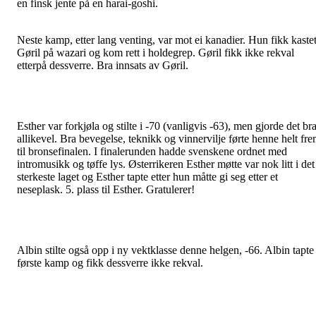
en finsk jente på en harai-goshi.
Neste kamp, etter lang venting, var mot ei kanadier. Hun fikk kaste
Gøril på wazari og kom rett i holdegrep. Gøril fikk ikke rekval
etterpå dessverre. Bra innsats av Gøril.
Esther var forkjøla og stilte i -70 (vanligvis -63), men gjorde det br
allikevel. Bra bevegelse, teknikk og vinnervilje førte henne helt fr
til bronsefinalen. I finalerunden hadde svenskene ordnet med
intromusikk og tøffe lys. Østerrikeren Esther møtte var nok litt i det
sterkeste laget og Esther tapte etter hun måtte gi seg etter et
neseplask. 5. plass til Esther. Gratulerer!
Albin stilte også opp i ny vektklasse denne helgen, -66. Albin tapte
første kamp og fikk dessverre ikke rekval.