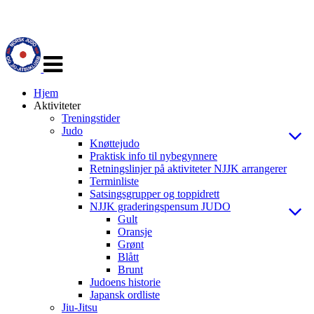
Veksle
navigasjon
Hjem
Aktiviteter
Treningstider
Judo
Knøttejudo
Praktisk info til nybegynnere
Retningslinjer på aktiviteter NJJK arrangerer
Terminliste
Satsingsgrupper og toppidrett
NJJK graderingspensum JUDO
Gult
Oransje
Grønt
Blått
Brunt
Judoens historie
Japansk ordliste
Jiu-Jitsu