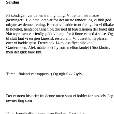
Søndag
På søndagen var det en trening tidlig. Vi trente med masse
gærninger i 1 ½ time, det var for det meste randori, og vi fikk god
utbytte av denne trening. Etter at vi hadde trent fredig dro vi tilbake
til hotellet, hentet bagasjen og dro ned til togstasjonen der toget gik
Når togreisen var ferdig gikk vi langt for å finne et sted å spise. Og
til slutt fant vi en grei kinesisk restaurant. Vi busset til flyplassen
etter vi hadde spist. Derfra tok 14 av oss flyet tilbake til
Gardermoen. Alek måtte ta et fly som mellomlandet i Stockholm,
men det gikk bare fint.
Turen i finland var toppers ;) Og njjk fikk 2sølv.
Det er noen historier fra denne turen som vi holder for oss selv. Jeg
nevner ting som
1L is, kanelboller, joggetur og finsker =P snakkes