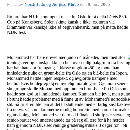
Postet av
Norsk Judo og Jiu-jitsu Klubb
den
9. nov 2005
En brukbar NJJK kontingent reiste fra Oslo for å delta i årets 830-
Cup på Kongsberg. Solen skinte kanskje ikke, og turen via
Drammen var kanskje ikke så begivenhetsrik, men på matta hadde
NJJK fest.
Mohammed har bare drevet med judo i 4 måneder, men med stor
treningsiver og kanskje ikke en helt uvesentlig bakgrunn fra bryting
har han hatt stor fremgang. I klasse ungdom -50 kg møtte han i
innledende pulje en grønn-belte fra Oslo og en blå-belte fra Ippon.
Mohammed hadde ingen respekt, og avgjorde kampene med
henholdsvis holdegrep og en nydelig morote gari. Gjennom seier i
sin gruppe skulle Mohammed opp mot en brun-belte fra Oslo som
hadde sett god ut i innledende kamper. Kampen ble jevn, men gutt
i brunt hadde problemer med å finne ut av Mohammed’s uortodoks
stil. Så frustrert ble han at det til slutt ende med et farlig kast bakov
fra ne-waza, som dommerne modig honorerte med han-soku-make
og utvisning. Mohammed var dermed i finalen i sitt første stevne, o
senior-partiet ved undertegnede tar på seg all ære for å ha herdet
ham gjennom NJJKs sedvanlige graderingsrituale 3 dager før - bli