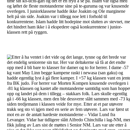
time sin ko-uchi-gari og det er en fryd å se på. Islam var også med
og løftet de fleste motstanderne sine på te-guruma og var knusende
overlegen. I juniorklassene hadde ikke Joakim og Ole marginene
helt på sin side. Joakim var i tillegg noe lett i forhold til
konkurrentene. Islam hadde litt hodepine mot slutten av stevnet, m
det hindret ham ikke i å ekspedere også konkurrentene i junior-
klassen rett på ryggen.
Etter å ha ventet i det vide og det lange, tynne og det brede var
det endelig seniorene sin tur. Her var deltakerne så få at det endte
opp med å bli bare to klasser for damer og to for herrer. I dame -57
kg vant May Linn begge kampene raskt i newasa (san gaku) og
hadde egentlig lyst å gå flere kamper. I +57 kg klassen vant en jent
fra BK judo. For herrer var Morten Kompen knusende overlegen i
-81 kg klassen og kastet alle motstanderne samtidig som han hoppe
opp og landet på dem i tillegg – stakkars folk. Lars skulle egentlig
gå i -66 kg klassen, men den ble dessverre slått sammen med -73 k
siden tredjemann i klassen veide for mye. Etter at et par utøvere
trakk seg sto vi igjen med en serie av fem utøvere. Lars var først ut
mot en av de antatt hardeste motstanderne – Vidar Lund fra
Levanger. Vidar har tidligere slått Alfredo Chinchilla i lag-NM, me
fikk juling av Lars sist de møttes i Senior NM. Lars var ute etter å