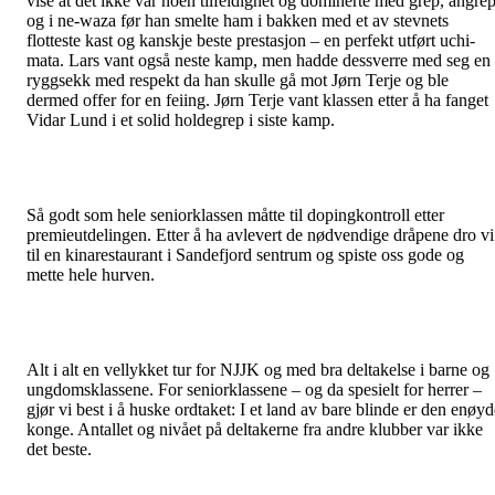
vise at det ikke var noen tilfeldighet og dominerte med grep, angre
og i ne-waza før han smelte ham i bakken med et av stevnets
flotteste kast og kanskje beste prestasjon – en perfekt utført uchi-
mata. Lars vant også neste kamp, men hadde dessverre med seg en
ryggsekk med respekt da han skulle gå mot Jørn Terje og ble
dermed offer for en feiing. Jørn Terje vant klassen etter å ha fanget
Vidar Lund i et solid holdegrep i siste kamp.
Så godt som hele seniorklassen måtte til dopingkontroll etter
premieutdelingen. Etter å ha avlevert de nødvendige dråpene dro vi
til en kinarestaurant i Sandefjord sentrum og spiste oss gode og
mette hele hurven.
Alt i alt en vellykket tur for NJJK og med bra deltakelse i barne og
ungdomsklassene. For seniorklassene – og da spesielt for herrer –
gjør vi best i å huske ordtaket: I et land av bare blinde er den enøyd
konge. Antallet og nivået på deltakerne fra andre klubber var ikke
det beste.