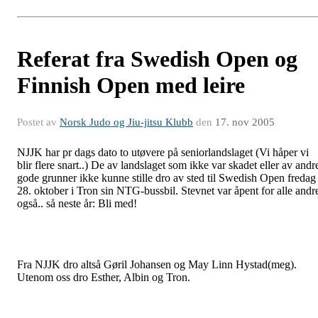
Referat fra Swedish Open og
Finnish Open med leire
Postet av
Norsk Judo og Jiu-jitsu Klubb
den
17. nov 2005
NJJK har pr dags dato to utøvere på seniorlandslaget (Vi håper vi
blir flere snart..) De av landslaget som ikke var skadet eller av andr
gode grunner ikke kunne stille dro av sted til Swedish Open fredag
28. oktober i Tron sin NTG-bussbil. Stevnet var åpent for alle andr
også.. så neste år: Bli med!
Fra NJJK dro altså Gøril Johansen og May Linn Hystad(meg).
Utenom oss dro Esther, Albin og Tron.