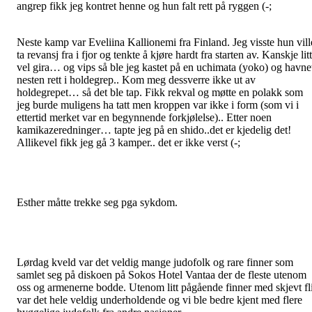
angrep fikk jeg kontret henne og hun falt rett på ryggen (-;
Neste kamp var Eveliina Kallionemi fra Finland. Jeg visste hun vill
ta revansj fra i fjor og tenkte å kjøre hardt fra starten av. Kanskje litt
vel gira… og vips så ble jeg kastet på en uchimata (yoko) og havne
nesten rett i holdegrep.. Kom meg dessverre ikke ut av
holdegrepet… så det ble tap. Fikk rekval og møtte en polakk som
jeg burde muligens ha tatt men kroppen var ikke i form (som vi i
ettertid merket var en begynnende forkjølelse).. Etter noen
kamikazeredninger… tapte jeg på en shido..det er kjedelig det!
Allikevel fikk jeg gå 3 kamper.. det er ikke verst (-;
Esther måtte trekke seg pga sykdom.
Lørdag kveld var det veldig mange judofolk og rare finner som
samlet seg på diskoen på Sokos Hotel Vantaa der de fleste utenom
oss og armenerne bodde. Utenom litt pågående finner med skjevt fl
var det hele veldig underholdende og vi ble bedre kjent med flere