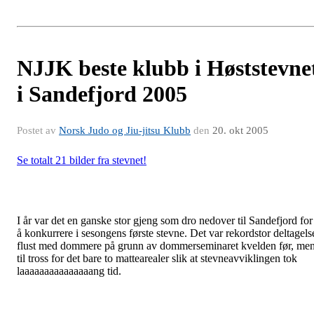
NJJK beste klubb i Høststevne
i Sandefjord 2005
Postet av
Norsk Judo og Jiu-jitsu Klubb
den
20. okt 2005
Se totalt 21 bilder fra stevnet!
I år var det en ganske stor gjeng som dro nedover til Sandefjord for
å konkurrere i sesongens første stevne. Det var rekordstor deltagels
flust med dommere på grunn av dommerseminaret kvelden før, me
til tross for det bare to mattearealer slik at stevneavviklingen tok
laaaaaaaaaaaaaaang tid.