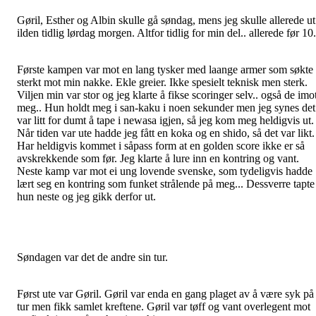
Gøril, Esther og Albin skulle gå søndag, mens jeg skulle allerede ut
ilden tidlig lørdag morgen. Altfor tidlig for min del.. allerede før 10.
Første kampen var mot en lang tysker med laange armer som søkte
sterkt mot min nakke. Ekle greier. Ikke spesielt teknisk men sterk.
Viljen min var stor og jeg klarte å fikse scoringer selv.. også de imo
meg.. Hun holdt meg i san-kaku i noen sekunder men jeg synes det
var litt for dumt å tape i newasa igjen, så jeg kom meg heldigvis ut.
Når tiden var ute hadde jeg fått en koka og en shido, så det var likt.
Har heldigvis kommet i såpass form at en golden score ikke er så
avskrekkende som før. Jeg klarte å lure inn en kontring og vant.
Neste kamp var mot ei ung lovende svenske, som tydeligvis hadde
lært seg en kontring som funket strålende på meg... Dessverre tapte
hun neste og jeg gikk derfor ut.
Søndagen var det de andre sin tur.
Først ute var Gøril. Gøril var enda en gang plaget av å være syk på
tur men fikk samlet kreftene. Gøril var tøff og vant overlegent mot