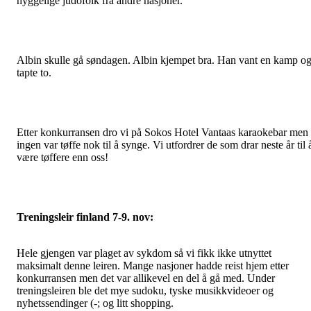
hyggelige judofolk fra andre nasjoner.
Albin skulle gå søndagen. Albin kjempet bra. Han vant en kamp o
tapte to.
Etter konkurransen dro vi på Sokos Hotel Vantaas karaokebar men
ingen var tøffe nok til å synge. Vi utfordrer de som drar neste år til 
være tøffere enn oss!
Treningsleir finland 7-9. nov:
Hele gjengen var plaget av sykdom så vi fikk ikke utnyttet
maksimalt denne leiren. Mange nasjoner hadde reist hjem etter
konkurransen men det var allikevel en del å gå med. Under
treningsleiren ble det mye sudoku, tyske musikkvideoer og
nyhetssendinger (-; og litt shopping.