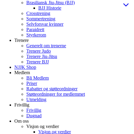
Brasiliansk Jiu-Jitsu (BJJ)
BJJ Historie
Crosstrening
Sommertrening
Selvforsvar kvinner
Paraidrett
Styrkerom
Trenere
Generelt om trenerne
Trenere Judo
Trenere Jiu-Jitsu
Trenere BJJ
NJJK Shop
Medlem
Bli Medlem
Priser
Rabatter og støtteordninger
Støtteordninger for medlemmet
Utmelding
Frivillig
Frivillig
Dugnad
Om oss
Visjon og verdier
Visjon og verdier