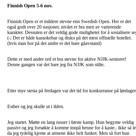
Finnish Open 5-6 nov.
Finnish Open er et mildere stevne enn Swedish Open. Her er det
også godt over 20 nasjoner, nivået er bra men av varierende
karakter. Dessuten er det veldig gode muligheter for å sosialisere se
(-; Det er både karaokebar og disko på det mest offisielle hotellet.
(hvis man bor på det andre er det bare gåavstand)
Dette er med andre ord et bra stevne for aktive NJJK-seniorer!
Denne gangen var det bare jeg fra NJJK som stilte.
Etter mye siesta på fredagen var det tid for konkurranse på lørdagen
Esther og jeg skulle ut i ilden.
Jeg startet. Møtte en lang russer i første kamp. Hun begynte veldig
passivt og jeg forsøkte å komme innpå henne for å kaste.. ikke så le
da jeg tydelig kjente at armene ikke helt funket. Men så fort hun