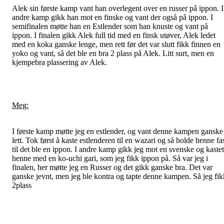
Alek sin første kamp vant han overlegent over en russer på ippon. I
andre kamp gikk han mot en finske og vant der også på ippon. I
semifinalen møtte han en Estlender som han knuste og vant på
ippon. I finalen gikk Alek full tid med en finsk utøver, Alek ledet
med en koka ganske lenge, men rett før det var slutt fikk finnen en
yoko og vant, så det ble en bra 2 plass på Alek. Litt surt, men en
kjempebra plassering av Alek.
Meg:
I første kamp møtte jeg en estlender, og vant denne kampen ganske
lett. Tok først å kaste estlenderen til en wazari og så holde henne fa
til det ble en ippon. I andre kamp gikk jeg mot en svenske og kastet
henne med en ko-uchi gari, som jeg fikk ippon på. Så var jeg i
finalen, her møtte jeg en Russer og det gikk ganske bra. Det var
ganske jevnt, men jeg ble kontra og tapte denne kampen. Så jeg fik
2plass