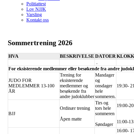
Politiattest
Lov NJJK
Varsling
Kontakt oss
Sommertrening 2026
HVA
BESKRIVELSE
DATOER
KLOKK
.
For eksisterende medlemmer eller besøkende fra andre judok
Trening for
Mandager
JUDO FOR
eksisterende
og
MEDLEMMER 13-100
medlemmer og
onsdager
19:30- 2
ÅR
besøkende fra
hele
andre judoklubber
sommeren.
Tirs og
19:00-20
Ordinær trening
tors hele
BJJ
sommeren
Åpen matte
11:00-13
Søndager
16:00- 1