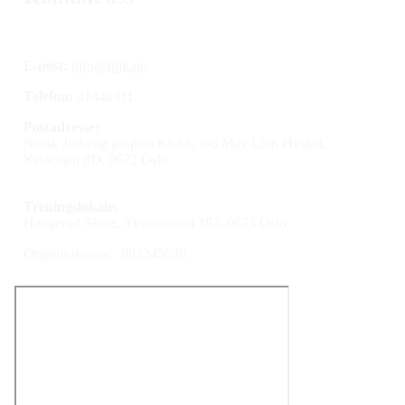
E-post:
info@njjk.no
Telefon:
41440311.
Postadresse:
Norsk Judo og jiu-jitsu Klubb, c/o May Linn Hystad,
Krokstien 8D, 0672 Oslo
Treningslokale:
Haugerud Skole, Tvetenveien 183, 0673 Oslo
Organisajonsnr: 983245536