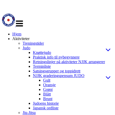
Veksle
navigasjon
Hjem
Aktiviteter
Treningstider
Judo
Knøttejudo
Praktisk info til nybegynnere
Retningslinjer på aktiviteter NJJK arrangerer
Terminliste
Satsingsgrupper og toppidrett
NJJK graderingspensum JUDO
Gult
Oransje
Grønt
Blått
Brunt
Judoens historie
Japansk ordliste
Jiu-Jitsu