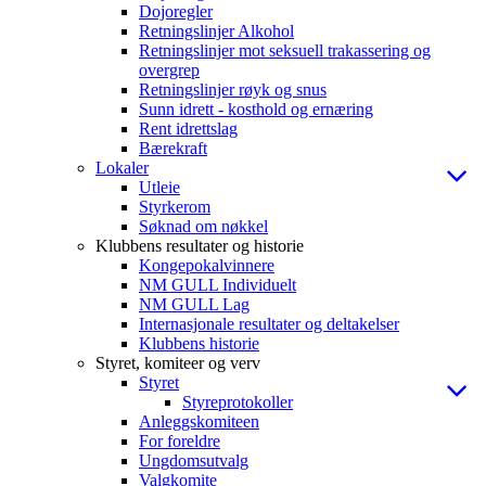
Dojoregler
Retningslinjer Alkohol
Retningslinjer mot seksuell trakassering og
overgrep
Retningslinjer røyk og snus
Sunn idrett - kosthold og ernæring
Rent idrettslag
Bærekraft
Lokaler
Utleie
Styrkerom
Søknad om nøkkel
Klubbens resultater og historie
Kongepokalvinnere
NM GULL Individuelt
NM GULL Lag
Internasjonale resultater og deltakelser
Klubbens historie
Styret, komiteer og verv
Styret
Styreprotokoller
Anleggskomiteen
For foreldre
Ungdomsutvalg
Valgkomite