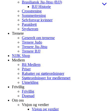
Brasiliansk Jiu-Jitsu (BJJ)
BJJ Historie
Crosstrening
Sommertrening
Selvforsvar kvinner
Paraidrett
Styrkerom
Trenere
Generelt om trenerne
Trenere Judo
Trenere Jiu-Jitsu
Trenere BJJ
NJJK Shop
Medlem
Bli Medlem
Priser
Rabatter og støtteordninger
Støtteordninger for medlemmet
Utmelding
Frivillig
Frivillig
Dugnad
Om oss
Visjon og verdier
Visjon og verdier