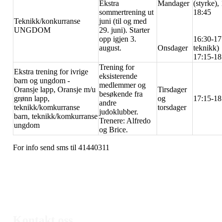
Ekstra
Mandager
(styrke),
sommertrening ut
18:45
Teknikk/konkurranse
juni (til og med
UNGDOM
29. juni). Starter
opp igjen 3.
16:30-17
august.
Onsdager
teknikk)
17:15-18
Trening for
Ekstra trening for ivrige
eksisterende
barn og ungdom -
medlemmer og
Oransje lapp, Oransje m/u
Tirsdager
besøkende fra
grønn lapp,
og
17:15-18
andre
teknikk/komkurranse
torsdager
judoklubber.
barn, teknikk/komkurranse
Trenere: Alfredo
ungdom
og Brice.
For info send sms til 41440311
Kontakt oss