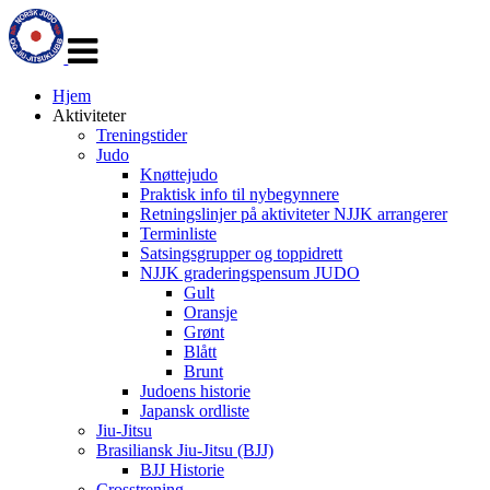
Veksle
navigasjon
Hjem
Aktiviteter
Treningstider
Judo
Knøttejudo
Praktisk info til nybegynnere
Retningslinjer på aktiviteter NJJK arrangerer
Terminliste
Satsingsgrupper og toppidrett
NJJK graderingspensum JUDO
Gult
Oransje
Grønt
Blått
Brunt
Judoens historie
Japansk ordliste
Jiu-Jitsu
Brasiliansk Jiu-Jitsu (BJJ)
BJJ Historie
Crosstrening