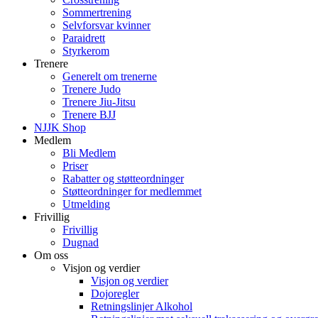
Sommertrening
Selvforsvar kvinner
Paraidrett
Styrkerom
Trenere
Generelt om trenerne
Trenere Judo
Trenere Jiu-Jitsu
Trenere BJJ
NJJK Shop
Medlem
Bli Medlem
Priser
Rabatter og støtteordninger
Støtteordninger for medlemmet
Utmelding
Frivillig
Frivillig
Dugnad
Om oss
Visjon og verdier
Visjon og verdier
Dojoregler
Retningslinjer Alkohol