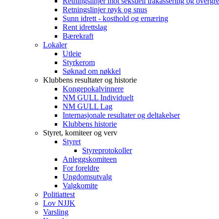
Retningslinjer mot seksuell trakassering og overgr
Retningslinjer røyk og snus
Sunn idrett - kosthold og ernæring
Rent idrettslag
Bærekraft
Lokaler
Utleie
Styrkerom
Søknad om nøkkel
Klubbens resultater og historie
Kongepokalvinnere
NM GULL Individuelt
NM GULL Lag
Internasjonale resultater og deltakelser
Klubbens historie
Styret, komiteer og verv
Styret
Styreprotokoller
Anleggskomiteen
For foreldre
Ungdomsutvalg
Valgkomite
Politiattest
Lov NJJK
Varsling