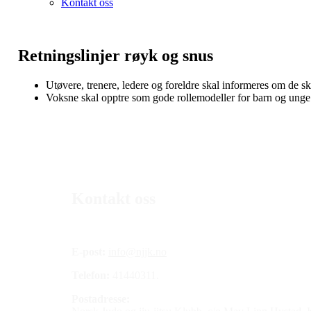
Kontakt oss
Retningslinjer røyk og snus
Utøvere, trenere, ledere og foreldre skal informeres om de s
Voksne skal opptre som gode rollemodeller for barn og unge
Kontakt oss
E-post:
info@njjk.no
Telefon:
41440311.
Postadresse: