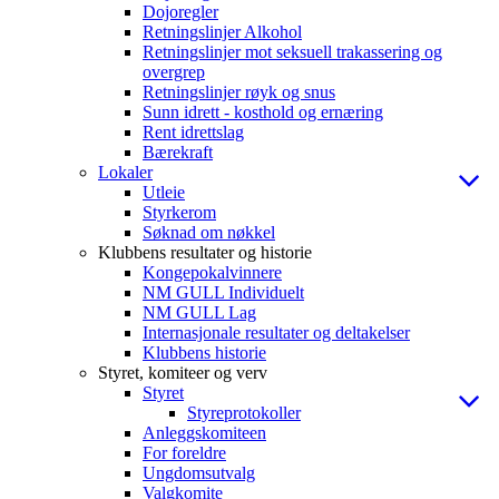
Dojoregler
Retningslinjer Alkohol
Retningslinjer mot seksuell trakassering og
overgrep
Retningslinjer røyk og snus
Sunn idrett - kosthold og ernæring
Rent idrettslag
Bærekraft
Lokaler
Utleie
Styrkerom
Søknad om nøkkel
Klubbens resultater og historie
Kongepokalvinnere
NM GULL Individuelt
NM GULL Lag
Internasjonale resultater og deltakelser
Klubbens historie
Styret, komiteer og verv
Styret
Styreprotokoller
Anleggskomiteen
For foreldre
Ungdomsutvalg
Valgkomite