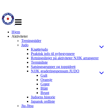
Veksle
navigasjon
Hjem
Aktiviteter
Treningstider
Judo
Knøttejudo
Praktisk info til nybegynnere
Retningslinjer på aktiviteter NJJK arrangerer
Terminliste
Satsingsgrupper og toppidrett
NJJK graderingspensum JUDO
Gult
Oransje
Grønt
Blått
Brunt
Judoens historie
Japansk ordliste
Jiu-Jitsu