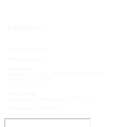
Kontakt oss
E-post:
info@njjk.no
Telefon:
41440311.
Postadresse:
Norsk Judo og jiu-jitsu Klubb, c/o May Linn Hystad,
Krokstien 8D, 0672 Oslo
Treningslokale:
Haugerud Skole, Tvetenveien 183, 0673 Oslo
Organisajonsnr: 983245536