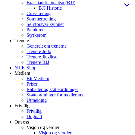
Brasiliansk Jiu-Jitsu (BJJ)
BJJ Historie
Crosstrening
Sommertrening
Selvforsvar kvinner
Paraidrett
Styrkerom
Trenere
Generelt om trenerne
Trenere Judo
Trenere Jiu-Jitsu
Trenere BJJ
NJJK Shop
Medlem
Bli Medlem
Priser
Rabatter og støtteordninger
Støtteordninger for medlemmet
Utmelding
Frivillig
Frivillig
Dugnad
Om oss
Visjon og verdier
Visjon og verdier