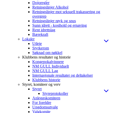
Dojoregler
Retningslinjer Alkohol
Retningslinjer mot seksuell trakassering og
overgrep
Retningslinjer røyk og snus
Sunn idrett - kosthold og ernæring
Rent idrettslag
Bærekraft
Lokaler
Utleie
Styrkerom
Søknad om nøkkel
Klubbens resultater og historie
Kongepokalvinnere
NM GULL Individuelt
NM GULL Lag
Internasjonale resultater og deltakelser
Klubbens historie
Styret, komiteer og verv
Styret
Styreprotokoller
Anleggskomiteen
For foreldre
Ungdomsutvalg
Valgkomite