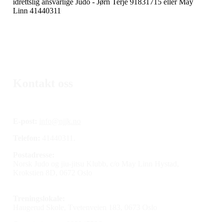
idrettslig ansvarlige Judo - Jørn Terje 91831715 eller May
Linn 41440311
Kontakt oss
E-post:
info@njjk.no
Telefon:
41440311.
Postadresse:
Norsk Judo og jiu-jitsu Klubb, c/o May Linn Hystad,
Krokstien 8D, 0672 Oslo
Treningslokale:
Haugerud Skole, Tvetenveien 183, 0673 Oslo