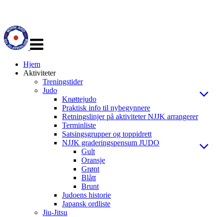
Veksle
navigasjon
Hjem
Aktiviteter
Treningstider
Judo
Knøttejudo
Praktisk info til nybegynnere
Retningslinjer på aktiviteter NJJK arrangerer
Terminliste
Satsingsgrupper og toppidrett
NJJK graderingspensum JUDO
Gult
Oransje
Grønt
Blått
Brunt
Judoens historie
Japansk ordliste
Jiu-Jitsu