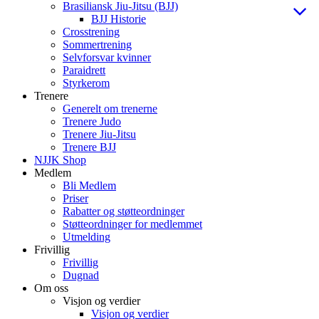
Brasiliansk Jiu-Jitsu (BJJ)
BJJ Historie
Crosstrening
Sommertrening
Selvforsvar kvinner
Paraidrett
Styrkerom
Trenere
Generelt om trenerne
Trenere Judo
Trenere Jiu-Jitsu
Trenere BJJ
NJJK Shop
Medlem
Bli Medlem
Priser
Rabatter og støtteordninger
Støtteordninger for medlemmet
Utmelding
Frivillig
Frivillig
Dugnad
Om oss
Visjon og verdier
Visjon og verdier