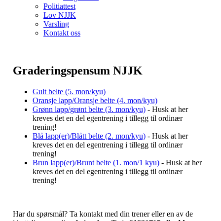
Politiattest
Lov NJJK
Varsling
Kontakt oss
Graderingspensum NJJK
Gult belte (5. mon/kyu)
Oransje lapp/Oransje belte (4. mon/kyu)
Grønn lapp/grønt belte (3. mon/kyu)
- Husk at her
kreves det en del egentrening i tillegg til ordinær
trening!
Blå lapp(er)/Blått belte (2. mon/kyu)
- Husk at her
kreves det en del egentrening i tillegg til ordinær
trening!
Brun lapp(er)/Brunt belte (1. mon/1 kyu)
- Husk at her
kreves det en del egentrening i tillegg til ordinær
trening!
Har du spørsmål? Ta kontakt med din trener eller en av de