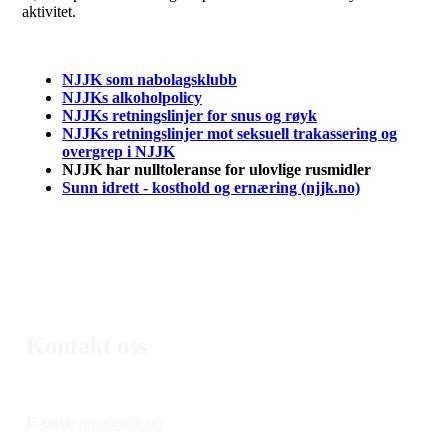
aktivitet.
NJJK som nabolagsklubb
NJJKs alkoholpolicy
NJJKs retningslinjer for snus og røyk
NJJKs retningslinjer mot seksuell trakassering og
overgrep i NJJK
NJJK har nulltoleranse for ulovlige rusmidler
Sunn idrett - kosthold og ernæring (njjk.no)
Kontakt oss
E-post:
info@njjk.no