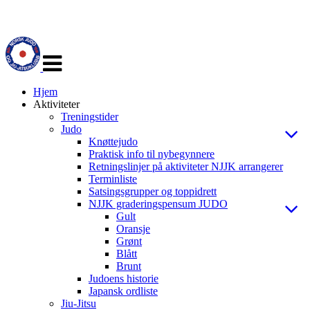
Veksle
navigasjon
Hjem
Aktiviteter
Treningstider
Judo
Knøttejudo
Praktisk info til nybegynnere
Retningslinjer på aktiviteter NJJK arrangerer
Terminliste
Satsingsgrupper og toppidrett
NJJK graderingspensum JUDO
Gult
Oransje
Grønt
Blått
Brunt
Judoens historie
Japansk ordliste
Jiu-Jitsu