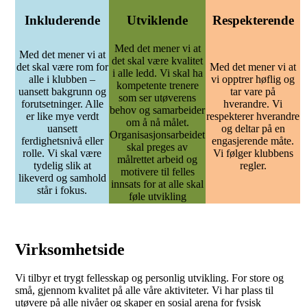
Inkluderende
Utviklende
Respekterende
Med det mener vi at
Med det mener vi at
det skal være kvalitet
det skal være rom for
Med det mener vi at
i alle ledd. Vi skal ha
alle i klubben –
vi opptrer høflig og
kompetente trenere
uansett bakgrunn og
tar vare på
som ser utøverens
forutsetninger. Alle
hverandre. Vi
behov og samarbeider
er like mye verdt
respekterer hverandre
om å nå målet.
uansett
og deltar på en
Organisasjonsarbeidet
ferdighetsnivå eller
engasjerende måte.
skal preges av
rolle. Vi skal være
Vi følger klubbens
målrettet arbeid og
tydelig slik at
regler.
motivere til felles
likeverd og samhold
innsats for at alle skal
står i fokus.
føle utvikling
Virksomhetside
Vi tilbyr et trygt fellesskap og personlig utvikling. For store og
små, gjennom kvalitet på alle våre aktiviteter. Vi har plass til
utøvere på alle nivåer og skaper en sosial arena for fysisk