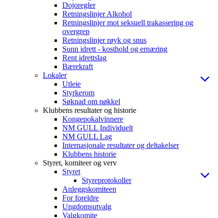
Dojoregler
Retningslinjer Alkohol
Retningslinjer mot seksuell trakassering og
overgrep
Retningslinjer røyk og snus
Sunn idrett - kosthold og ernæring
Rent idrettslag
Bærekraft
Lokaler
Utleie
Styrkerom
Søknad om nøkkel
Klubbens resultater og historie
Kongepokalvinnere
NM GULL Individuelt
NM GULL Lag
Internasjonale resultater og deltakelser
Klubbens historie
Styret, komiteer og verv
Styret
Styreprotokoller
Anleggskomiteen
For foreldre
Ungdomsutvalg
Valgkomite