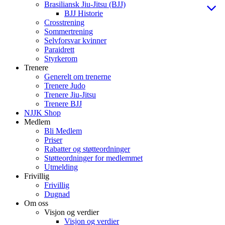
Brasiliansk Jiu-Jitsu (BJJ)
BJJ Historie
Crosstrening
Sommertrening
Selvforsvar kvinner
Paraidrett
Styrkerom
Trenere
Generelt om trenerne
Trenere Judo
Trenere Jiu-Jitsu
Trenere BJJ
NJJK Shop
Medlem
Bli Medlem
Priser
Rabatter og støtteordninger
Støtteordninger for medlemmet
Utmelding
Frivillig
Frivillig
Dugnad
Om oss
Visjon og verdier
Visjon og verdier