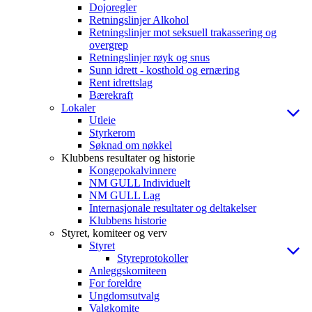
Dojoregler
Retningslinjer Alkohol
Retningslinjer mot seksuell trakassering og
overgrep
Retningslinjer røyk og snus
Sunn idrett - kosthold og ernæring
Rent idrettslag
Bærekraft
Lokaler
Utleie
Styrkerom
Søknad om nøkkel
Klubbens resultater og historie
Kongepokalvinnere
NM GULL Individuelt
NM GULL Lag
Internasjonale resultater og deltakelser
Klubbens historie
Styret, komiteer og verv
Styret
Styreprotokoller
Anleggskomiteen
For foreldre
Ungdomsutvalg
Valgkomite