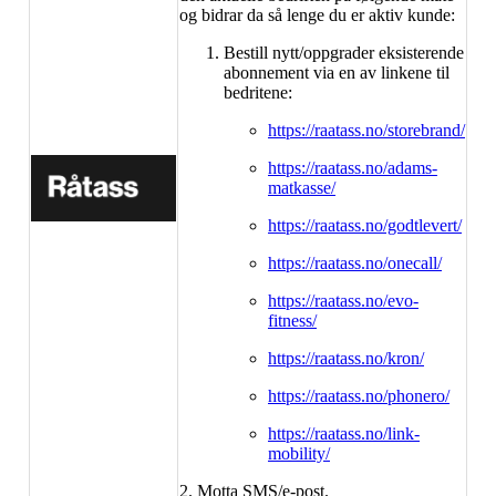
og bidrar da så lenge du er aktiv kunde:
Bestill nytt/oppgrader eksisterende
abonnement via en av linkene til
bedritene:
https://raatass.no/storebrand/
https://raatass.no/adams-
matkasse/
https://raatass.no/godtlevert/
https://raatass.no/onecall/
https://raatass.no/evo-
fitness/
https://raatass.no/kron/
https://raatass.no/phonero/
https://raatass.no/link-
mobility/
2. Motta SMS/e-post.