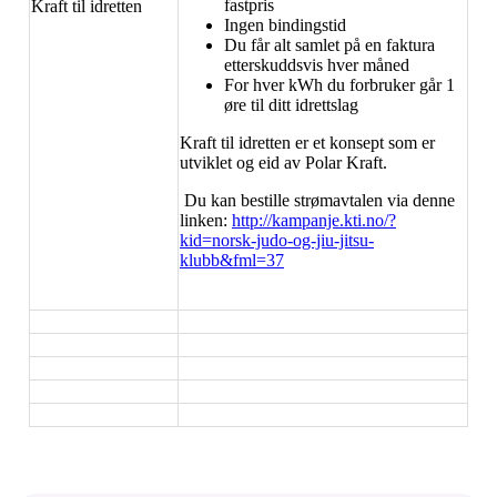
fastpris
Kraft til idretten
Ingen bindingstid
Du får alt samlet på en faktura
etterskuddsvis hver måned
For hver kWh du forbruker går 1
øre til ditt idrettslag
Kraft til idretten er et konsept som er
utviklet og eid av Polar Kraft.
Du kan bestille strømavtalen via denne
linken:
http://kampanje.kti.no/?
kid=norsk-judo-og-jiu-jitsu-
klubb&fml=37