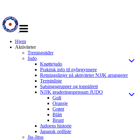
Veksle
navigasjon
Hjem
Aktiviteter
Treningstider
Judo
Knøttejudo
Praktisk info til nybegynnere
Retningslinjer på aktiviteter NJJK arrangerer
Terminliste
Satsingsgrupper og toppidrett
NJJK graderingspensum JUDO
Gult
Oransje
Grønt
Blått
Brunt
Judoens historie
Japansk ordliste
Jiu-Jitsu