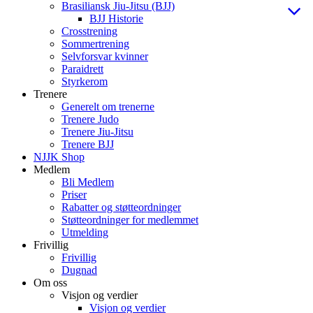
Brasiliansk Jiu-Jitsu (BJJ)
BJJ Historie
Crosstrening
Sommertrening
Selvforsvar kvinner
Paraidrett
Styrkerom
Trenere
Generelt om trenerne
Trenere Judo
Trenere Jiu-Jitsu
Trenere BJJ
NJJK Shop
Medlem
Bli Medlem
Priser
Rabatter og støtteordninger
Støtteordninger for medlemmet
Utmelding
Frivillig
Frivillig
Dugnad
Om oss
Visjon og verdier
Visjon og verdier