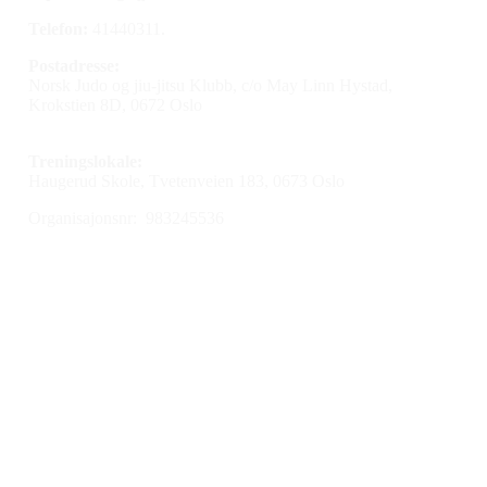
Telefon:
41440311.
Postadresse:
Norsk Judo og jiu-jitsu Klubb, c/o May Linn Hystad,
Krokstien 8D, 0672 Oslo
Treningslokale:
Haugerud Skole, Tvetenveien 183, 0673 Oslo
Organisajonsnr: 983245536