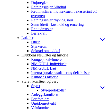
Dojoregler
Retningslinjer Alkohol
Retningslinjer mot seksuell trakassering og
overgrep
Retningslinjer røyk og snus
Sunn idrett - kosthold og ernæring
Rent idrettslag
Bærekraft
Lokaler
Utleie
Styrkerom
Søknad om nøkkel
Klubbens resultater og historie
Kongepokalvinnere
NM GULL Individuelt
NM GULL Lag
Internasjonale resultater og deltakelser
Klubbens historie
Styret, komiteer og verv
Styret
Styreprotokoller
Anleggskomiteen
For foreldre
Ungdomsutvalg
Valgkomite