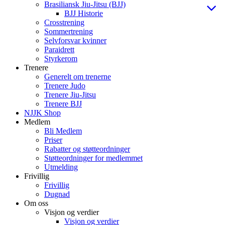
Brasiliansk Jiu-Jitsu (BJJ)
BJJ Historie
Crosstrening
Sommertrening
Selvforsvar kvinner
Paraidrett
Styrkerom
Trenere
Generelt om trenerne
Trenere Judo
Trenere Jiu-Jitsu
Trenere BJJ
NJJK Shop
Medlem
Bli Medlem
Priser
Rabatter og støtteordninger
Støtteordninger for medlemmet
Utmelding
Frivillig
Frivillig
Dugnad
Om oss
Visjon og verdier
Visjon og verdier