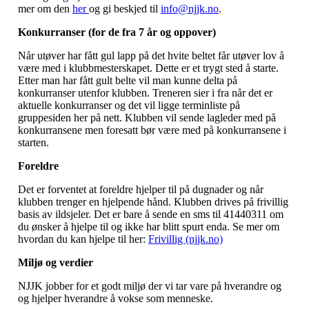
mer om den
her
og gi beskjed til
info@njjk.no
.
Konkurranser (for de fra 7 år og oppover)
Når utøver har fått gul lapp på det hvite beltet får utøver lov å
være med i klubbmesterskapet. Dette er et trygt sted å starte.
Etter man har fått gult belte vil man kunne delta på
konkurranser utenfor klubben. Treneren sier i fra når det er
aktuelle konkurranser og det vil ligge terminliste på
gruppesiden her på nett. Klubben vil sende lagleder med på
konkurransene men foresatt bør være med på konkurransene i
starten.
Foreldre
Det er forventet at foreldre hjelper til på dugnader og når
klubben trenger en hjelpende hånd. Klubben drives på frivillig
basis av ildsjeler. Det er bare å sende en sms til 41440311 om
du ønsker å hjelpe til og ikke har blitt spurt enda. Se mer om
hvordan du kan hjelpe til her:
Frivillig (njjk.no)
Miljø og verdier
NJJK jobber for et godt miljø der vi tar vare på hverandre og
og hjelper hverandre å vokse som menneske.