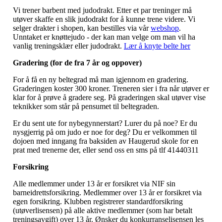
Vi trener barbent med judodrakt. Etter et par treninger må
utøver skaffe en slik judodrakt for å kunne trene videre. Vi
selger drakter i shopen, kan bestilles via vår
webshop
.
Unntaket er knøttejudo - der kan man velge om man vil ha
vanlig treningsklær eller judodrakt.
Lær å knyte belte her
Gradering (for de fra 7 år og oppover)
For å få en ny beltegrad må man igjennom en gradering.
Graderingen koster 300 kroner. Treneren sier i fra når utøver er
klar for å prøve å gradere seg. På graderingen skal utøver vise
teknikker som står på pensumet til beltegraden.
Er du sent ute for nybegynnerstart? Lurer du på noe? Er du
nysgjerrig på om judo er noe for deg? Du er velkommen til
dojoen med inngang fra baksiden av Haugerud skole for en
prat med trenerne der, eller send oss en sms på tlf 41440311
Forsikring
Alle medlemmer under 13 år er forsikret via NIF sin
barneidrettsforsikring. Medlemmer over 13 år er forsikret via
egen forsikring. Klubben registrerer standardforsikring
(utøverlisensen) på alle aktive medlemmer (som har betalt
treningsavgift) over 13 år. Ønsker du konkurranselisensen les