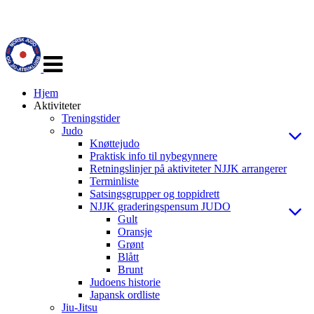
Veksle
navigasjon
Hjem
Aktiviteter
Treningstider
Judo
Knøttejudo
Praktisk info til nybegynnere
Retningslinjer på aktiviteter NJJK arrangerer
Terminliste
Satsingsgrupper og toppidrett
NJJK graderingspensum JUDO
Gult
Oransje
Grønt
Blått
Brunt
Judoens historie
Japansk ordliste
Jiu-Jitsu