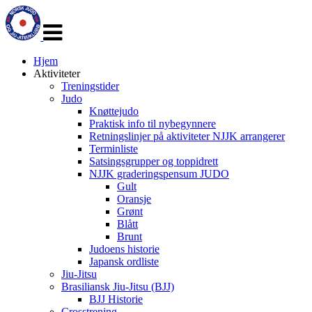
Veksle
navigasjon
Hjem
Aktiviteter
Treningstider
Judo
Knøttejudo
Praktisk info til nybegynnere
Retningslinjer på aktiviteter NJJK arrangerer
Terminliste
Satsingsgrupper og toppidrett
NJJK graderingspensum JUDO
Gult
Oransje
Grønt
Blått
Brunt
Judoens historie
Japansk ordliste
Jiu-Jitsu
Brasiliansk Jiu-Jitsu (BJJ)
BJJ Historie
Crosstrening