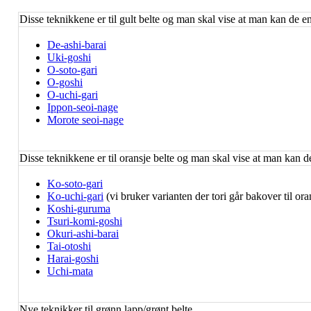
Disse teknikkene er til gult belte og man skal vise at man kan de en
De-ashi-barai
Uki-goshi
O-soto-gari
O-goshi
O-uchi-gari
Ippon-seoi-nage
Morote seoi-nage
Disse teknikkene er til oransje belte og man skal vise at man kan de
Ko-soto-gari
Ko-uchi-gari
(vi bruker varianten der tori går bakover til ora
Koshi-guruma
Tsuri-komi-goshi
Okuri-ashi-barai
Tai-otoshi
Harai-goshi
Uchi-mata
Nye teknikker til grønn lapp/grønt belte