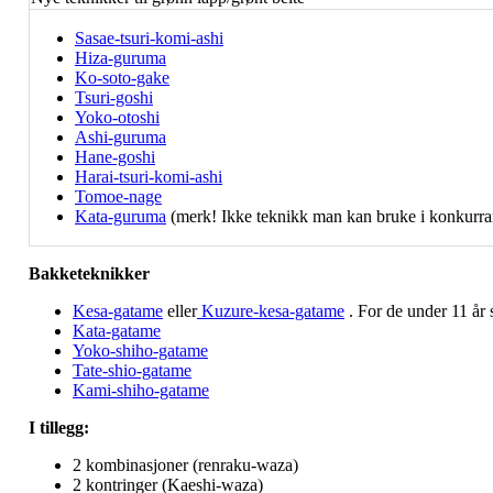
Sasae-tsuri-komi-ashi
Hiza-guruma
Ko-soto-gake
Tsuri-goshi
Yoko-otoshi
Ashi-guruma
Hane-goshi
Harai-tsuri-komi-ashi
Tomoe-nage
Kata-guruma
(merk! Ikke teknikk man kan bruke i konkurra
Bakketeknikker
Kesa-gatame
eller
Kuzure-kesa-gatame
. For de under 11 år 
Kata-gatame
Yoko-shiho-gatame
Tate-shio-gatame
Kami-shiho-gatame
I tillegg:
2 kombinasjoner (renraku-waza)
2 kontringer (Kaeshi-waza)