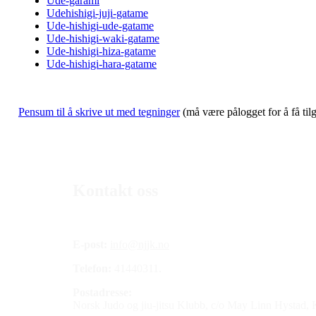
Ude-garami
Udehishigi-juji-gatame
Ude-hishigi-ude-gatame
Ude-hishigi-waki-gatame
Ude-hishigi-hiza-gatame
Ude-hishigi-hara-gatame
Pensum til å skrive ut med tegninger
(må være pålogget for å få tilg
Kontakt oss
E-post:
info@njjk.no
Telefon:
41440311.
Postadresse:
Norsk Judo og jiu-jitsu Klubb, c/o May Linn Hystad,