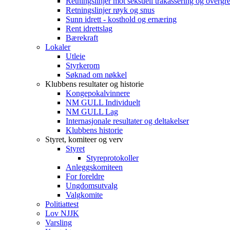
Retningslinjer mot seksuell trakassering og overgr
Retningslinjer røyk og snus
Sunn idrett - kosthold og ernæring
Rent idrettslag
Bærekraft
Lokaler
Utleie
Styrkerom
Søknad om nøkkel
Klubbens resultater og historie
Kongepokalvinnere
NM GULL Individuelt
NM GULL Lag
Internasjonale resultater og deltakelser
Klubbens historie
Styret, komiteer og verv
Styret
Styreprotokoller
Anleggskomiteen
For foreldre
Ungdomsutvalg
Valgkomite
Politiattest
Lov NJJK
Varsling