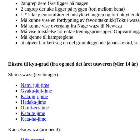
2angrep dere
Uke
ligger på magen
2 angrep der uke ligger på ryggen (tori mellom bena)
1 * Uke gjennomfører et mislykket angrep og tori utnytter de
Må kunne vise en fordypning av favorittteknikk(Tokui-waza
Må kunne vise overgang fra Nage waza til Newaza
Må vise forståelse for enkle treningsprinsipper: Oppvarming,
Må kjenne til kampreglene
at utøver har lært seg en del grunnleggende japanske ord, se
Ekstra til kyu-grad (fra og med det året utøveren fyller 14 år)
Shime-waza (kvelninger) :
Nami-juji-jime
Gyaku-juji-jime
Kata-juji-jime
Hadaka-jime
Okuri-eri-jime
Kata-te-jime
Kata-ha-jime
Kansetsu-waza (armbend):