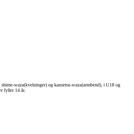
unne shime-waza(kvelninger) og kansetsu-waza(armbend), i U18 og
 fyller 14 år.