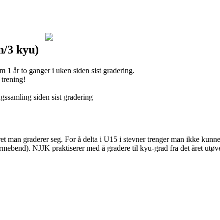
n/3 kyu)
m 1 år to ganger i uken siden sist gradering.
 trening!
ingssamling siden sist gradering
året man graderer seg. For å delta i U15 i stevner trenger man ikke k
end). NJJK praktiserer med å gradere til kyu-grad fra det året utøver