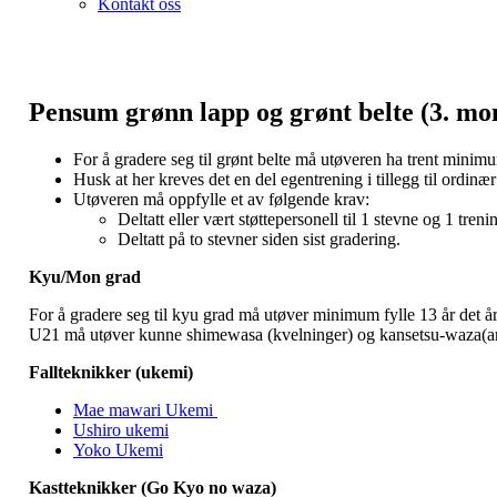
Kontakt oss
Pensum grønn lapp og grønt belte (3. mo
For å gradere seg til grønt belte må utøveren ha trent minimu
Husk at her kreves det en del egentrening i tillegg til ordinær
Utøveren må oppfylle et av følgende krav:
Deltatt eller vært støttepersonell til 1 stevne og 1 tren
Deltatt på to stevner siden sist gradering.
Kyu/Mon grad
For å gradere seg til kyu grad må utøver minimum fylle 13 år det 
U21 må utøver kunne shimewasa (kvelninger) og kansetsu-waza(armeb
Fallteknikker (ukemi)
Mae mawari Ukemi
Ushiro ukemi
Yoko Ukemi
Kastteknikker (Go Kyo no waza)