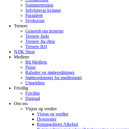
Sommertrening
Selvforsvar kvinner
Paraidrett
Styrkerom
Trenere
Generelt om trenerne
Trenere Judo
Trenere Jiu-Jitsu
Trenere BJJ
NJJK Shop
Medlem
Bli Medlem
Priser
Rabatter og støtteordninger
Støtteordninger for medlemmet
Utmelding
Frivillig
Frivillig
Dugnad
Om oss
Visjon og verdier
Visjon og verdier
Dojoregler
Retningslinjer Alkohol