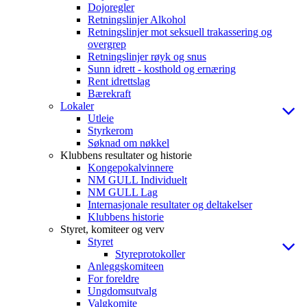
Dojoregler
Retningslinjer Alkohol
Retningslinjer mot seksuell trakassering og
overgrep
Retningslinjer røyk og snus
Sunn idrett - kosthold og ernæring
Rent idrettslag
Bærekraft
Lokaler
Utleie
Styrkerom
Søknad om nøkkel
Klubbens resultater og historie
Kongepokalvinnere
NM GULL Individuelt
NM GULL Lag
Internasjonale resultater og deltakelser
Klubbens historie
Styret, komiteer og verv
Styret
Styreprotokoller
Anleggskomiteen
For foreldre
Ungdomsutvalg
Valgkomite