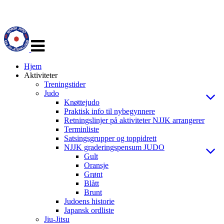
Veksle
navigasjon
Hjem
Aktiviteter
Treningstider
Judo
Knøttejudo
Praktisk info til nybegynnere
Retningslinjer på aktiviteter NJJK arrangerer
Terminliste
Satsingsgrupper og toppidrett
NJJK graderingspensum JUDO
Gult
Oransje
Grønt
Blått
Brunt
Judoens historie
Japansk ordliste
Jiu-Jitsu