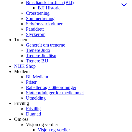
Brasiliansk Jiu-Jitsu (BJJ)
BJJ Historie
Crosstrening
Sommertrening
Selvforsvar kvinner
Paraidrett
Styrkerom
Trenere
Generelt om trenerne
Trenere Judo
Trenere Jiu-Jitsu
Trenere BJJ
NJJK Shop
Medlem
Bli Medlem
Priser
Rabatter og støtteordninger
Støtteordninger for medlemmet
Utmelding
Frivillig
Frivillig
Dugnad
Om oss
Visjon og verdier
Visjon og verdier