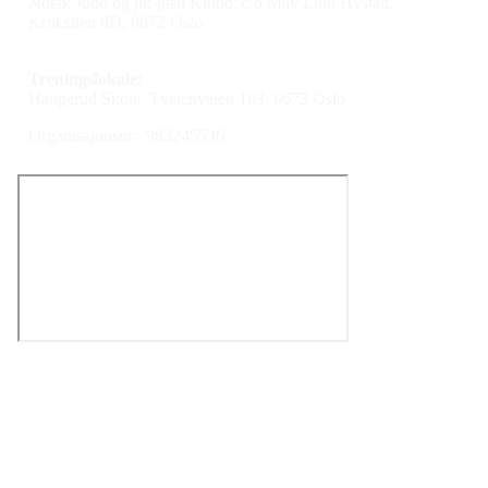
Norsk Judo og jiu-jitsu Klubb, c/o May Linn Hystad,
Krokstien 8D, 0672 Oslo
Treningslokale:
Haugerud Skole, Tvetenveien 183, 0673 Oslo
Organisajonsnr: 983245536