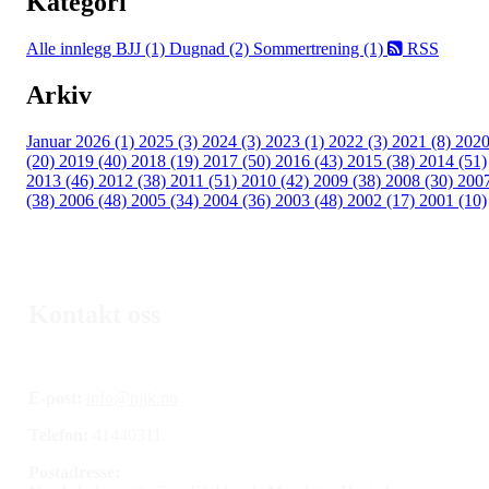
Kategori
Alle innlegg
BJJ (1)
Dugnad (2)
Sommertrening (1)
RSS
Arkiv
Januar 2026 (1)
2025 (3)
2024 (3)
2023 (1)
2022 (3)
2021 (8)
202
(20)
2019 (40)
2018 (19)
2017 (50)
2016 (43)
2015 (38)
2014 (51)
2013 (46)
2012 (38)
2011 (51)
2010 (42)
2009 (38)
2008 (30)
200
(38)
2006 (48)
2005 (34)
2004 (36)
2003 (48)
2002 (17)
2001 (10)
Kontakt oss
E-post:
info@njjk.no
Telefon:
41440311.
Postadresse: