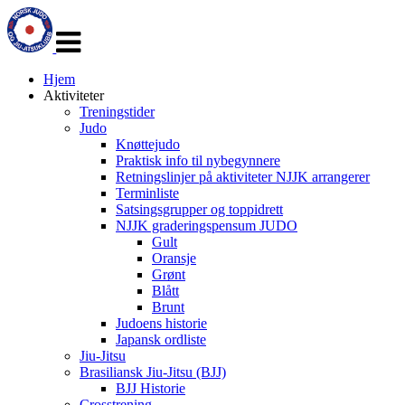
Veksle
navigasjon
Hjem
Aktiviteter
Treningstider
Judo
Knøttejudo
Praktisk info til nybegynnere
Retningslinjer på aktiviteter NJJK arrangerer
Terminliste
Satsingsgrupper og toppidrett
NJJK graderingspensum JUDO
Gult
Oransje
Grønt
Blått
Brunt
Judoens historie
Japansk ordliste
Jiu-Jitsu
Brasiliansk Jiu-Jitsu (BJJ)
BJJ Historie
Crosstrening