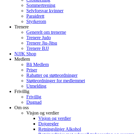
Sommertrening
Selvforsvar kvinner
Paraidrett
Styrkerom
Trenere
Generelt om trenerne
Trenere Judo
Trenere Jiu-Jitsu
Trenere BJJ
NJJK Shop
Medlem
Bli Medlem
Priser
Rabatter og støtteordninger
Støtteordninger for medlemmet
Utmelding
Frivillig
Frivillig
Dugnad
Om oss
Visjon og verdier
Visjon og verdier
Dojoregler
Retningslinjer Alkohol