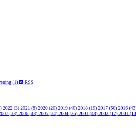
ening (1)
RSS
1)
2022 (3)
2021 (8)
2020 (20)
2019 (40)
2018 (19)
2017 (50)
2016 (43
2007 (38)
2006 (48)
2005 (34)
2004 (36)
2003 (48)
2002 (17)
2001 (10