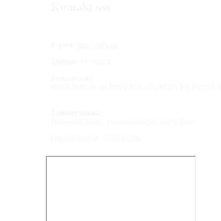
Kontakt oss
E-post:
info@njjk.no
Telefon:
41440311.
Postadresse:
Norsk Judo og jiu-jitsu Klubb, c/o May Linn Hystad,
Treningslokale:
Haugerud Skole, Tvetenveien 183, 0673 Oslo
Organisajonsnr: 983245536