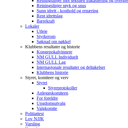
Retningslinjer mot seksuell trakassering og overgr
Retningslinjer røyk og snus
Sunn idrett - kosthold og ernæring
Rent idrettslag
Bærekraft
Lokaler
Utleie
Styrkerom
Søknad om nøkkel
Klubbens resultater og historie
Kongepokalvinnere
NM GULL Individuelt
NM GULL Lag
Internasjonale resultater og deltakelser
Klubbens historie
Styret, komiteer og verv
Styret
Styreprotokoller
Anleggskomiteen
For foreldre
Ungdomsutvalg
Valgkomite
Politiattest
Lov NJJK
Varsling