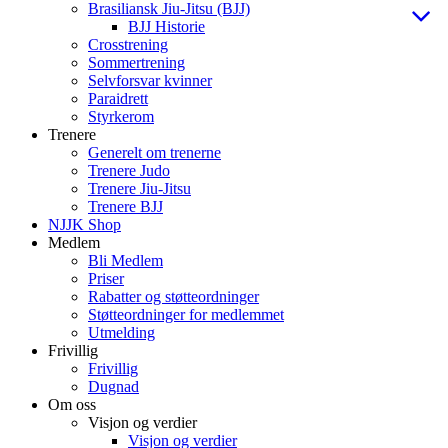
Brasiliansk Jiu-Jitsu (BJJ)
BJJ Historie
Crosstrening
Sommertrening
Selvforsvar kvinner
Paraidrett
Styrkerom
Trenere
Generelt om trenerne
Trenere Judo
Trenere Jiu-Jitsu
Trenere BJJ
NJJK Shop
Medlem
Bli Medlem
Priser
Rabatter og støtteordninger
Støtteordninger for medlemmet
Utmelding
Frivillig
Frivillig
Dugnad
Om oss
Visjon og verdier
Visjon og verdier