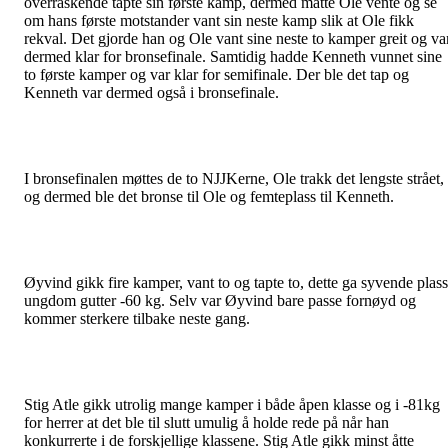
overraskende tapte sin første kamp, dermed måtte Ole vente og se
om hans første motstander vant sin neste kamp slik at Ole fikk
rekval. Det gjorde han og Ole vant sine neste to kamper greit og va
dermed klar for bronsefinale. Samtidig hadde Kenneth vunnet sine
to første kamper og var klar for semifinale. Der ble det tap og
Kenneth var dermed også i bronsefinale.
I bronsefinalen møttes de to NJJKerne, Ole trakk det lengste strået,
og dermed ble det bronse til Ole og femteplass til Kenneth.
Øyvind gikk fire kamper, vant to og tapte to, dette ga syvende plass
ungdom gutter -60 kg. Selv var Øyvind bare passe fornøyd og
kommer sterkere tilbake neste gang.
Stig Atle gikk utrolig mange kamper i både åpen klasse og i -81kg
for herrer at det ble til slutt umulig å holde rede på når han
konkurrerte i de forskjellige klassene. Stig Atle gikk minst åtte