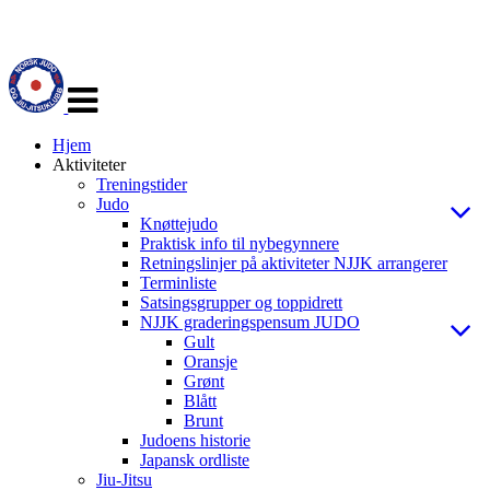
Veksle
navigasjon
Hjem
Aktiviteter
Treningstider
Judo
Knøttejudo
Praktisk info til nybegynnere
Retningslinjer på aktiviteter NJJK arrangerer
Terminliste
Satsingsgrupper og toppidrett
NJJK graderingspensum JUDO
Gult
Oransje
Grønt
Blått
Brunt
Judoens historie
Japansk ordliste
Jiu-Jitsu