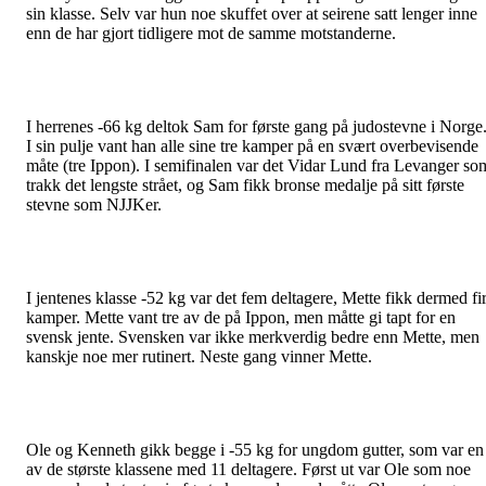
sin klasse. Selv var hun noe skuffet over at seirene satt lenger inne
enn de har gjort tidligere mot de samme motstanderne.
I herrenes -66 kg deltok Sam for første gang på judostevne i Norge
I sin pulje vant han alle sine tre kamper på en svært overbevisende
måte (tre Ippon). I semifinalen var det Vidar Lund fra Levanger so
trakk det lengste strået, og Sam fikk bronse medalje på sitt første
stevne som NJJKer.
I jentenes klasse -52 kg var det fem deltagere, Mette fikk dermed fi
kamper. Mette vant tre av de på Ippon, men måtte gi tapt for en
svensk jente. Svensken var ikke merkverdig bedre enn Mette, men
kanskje noe mer rutinert. Neste gang vinner Mette.
Ole og Kenneth gikk begge i -55 kg for ungdom gutter, som var en
av de største klassene med 11 deltagere. Først ut var Ole som noe