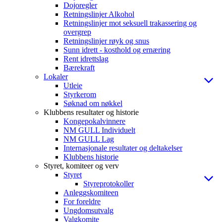
Dojoregler
Retningslinjer Alkohol
Retningslinjer mot seksuell trakassering og
overgrep
Retningslinjer røyk og snus
Sunn idrett - kosthold og ernæring
Rent idrettslag
Bærekraft
Lokaler
Utleie
Styrkerom
Søknad om nøkkel
Klubbens resultater og historie
Kongepokalvinnere
NM GULL Individuelt
NM GULL Lag
Internasjonale resultater og deltakelser
Klubbens historie
Styret, komiteer og verv
Styret
Styreprotokoller
Anleggskomiteen
For foreldre
Ungdomsutvalg
Valgkomite