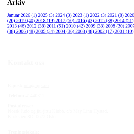
Arkiv
Januar 2026 (1)
2025 (3)
2024 (3)
2023 (1)
2022 (3)
2021 (8)
202
(20)
2019 (40)
2018 (19)
2017 (50)
2016 (43)
2015 (38)
2014 (51)
2013 (46)
2012 (38)
2011 (51)
2010 (42)
2009 (38)
2008 (30)
200
(38)
2006 (48)
2005 (34)
2004 (36)
2003 (48)
2002 (17)
2001 (10)
Kontakt oss
E-post:
info@njjk.no
Telefon:
41440311.
Postadresse:
Norsk Judo og jiu-jitsu Klubb, c/o May Linn Hystad,
Krokstien 8D, 0672 Oslo
Treningslokale: