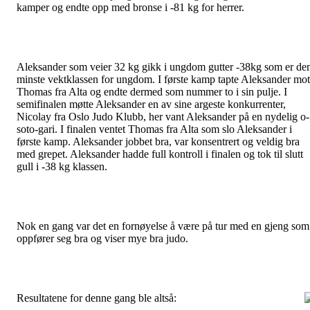
kamper og endte opp med bronse i -81 kg for herrer.
Aleksander som veier 32 kg gikk i ungdom gutter -38kg som er de
minste vektklassen for ungdom. I første kamp tapte Aleksander mot
Thomas fra Alta og endte dermed som nummer to i sin pulje. I
semifinalen møtte Aleksander en av sine argeste konkurrenter,
Nicolay fra Oslo Judo Klubb, her vant Aleksander på en nydelig o-
soto-gari. I finalen ventet Thomas fra Alta som slo Aleksander i
første kamp. Aleksander jobbet bra, var konsentrert og veldig bra
med grepet. Aleksander hadde full kontroll i finalen og tok til slutt
gull i -38 kg klassen.
Nok en gang var det en fornøyelse å være på tur med en gjeng som
oppfører seg bra og viser mye bra judo.
Resultatene for denne gang ble altså: