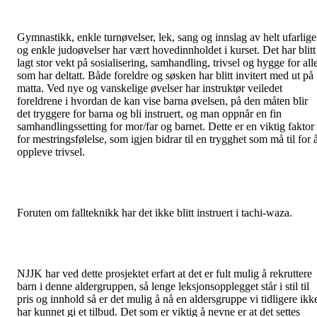
Gymnastikk, enkle turnøvelser, lek, sang og innslag av helt ufarlige
og enkle judoøvelser har vært hovedinnholdet i kurset. Det har blitt
lagt stor vekt på sosialisering, samhandling, trivsel og hygge for all
som har deltatt. Både foreldre og søsken har blitt invitert med ut på
matta. Ved nye og vanskelige øvelser har instruktør veiledet
foreldrene i hvordan de kan vise barna øvelsen, på den måten blir
det tryggere for barna og bli instruert, og man oppnår en fin
samhandlingssetting for mor/far og barnet. Dette er en viktig faktor
for mestringsfølelse, som igjen bidrar til en trygghet som må til for 
oppleve trivsel.
Foruten om fallteknikk har det ikke blitt instruert i tachi-waza.
NJJK har ved dette prosjektet erfart at det er fult mulig å rekruttere
barn i denne aldergruppen, så lenge leksjonsopplegget står i stil til
pris og innhold så er det mulig å nå en aldersgruppe vi tidligere ikk
har kunnet gi et tilbud. Det som er viktig å nevne er at det settes