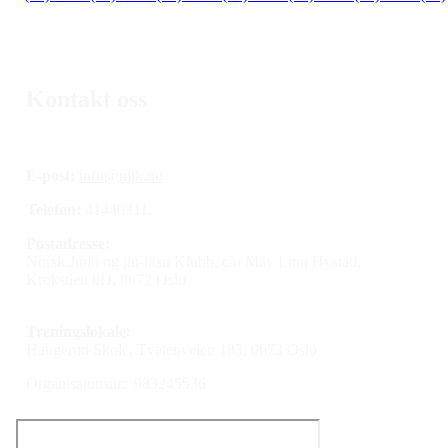
Kontakt oss
E-post:
info@njjk.no
Telefon:
41440311.
Postadresse:
Norsk Judo og jiu-jitsu Klubb, c/o May Linn Hystad,
Krokstien 8D, 0672 Oslo
Treningslokale:
Haugerud Skole, Tvetenveien 183, 0673 Oslo
Organisajonsnr: 983245536