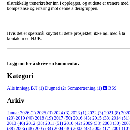
tilstrekkelig trenerkrefter inn i opplegget, og at dette er trenere med
kompetanse og erfaring mot denne aldersgruppen.
Hvis det er spørsmål knyttet til dette prosjektet, ikke nøl med å ta
kontakt med NJJK.
Logg inn for å skrive en kommentar.
Kategori
Alle innlegg
BJJ (1)
Dugnad (2)
Sommertrening (1)
RSS
Arkiv
Januar 2026 (1)
2025 (3)
2024 (3)
2023 (1)
2022 (3)
2021 (8)
202
(20)
2019 (40)
2018 (19)
2017 (50)
2016 (43)
2015 (38)
2014 (51)
2013 (46)
2012 (38)
2011 (51)
2010 (42)
2009 (38)
2008 (30)
200
(38)
2006 (48)
2005 (34)
2004 (36)
2003 (48)
2002 (17)
2001 (10)