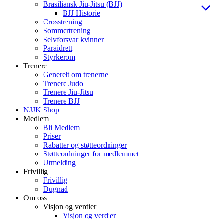
Brasiliansk Jiu-Jitsu (BJJ)
BJJ Historie
Crosstrening
Sommertrening
Selvforsvar kvinner
Paraidrett
Styrkerom
Trenere
Generelt om trenerne
Trenere Judo
Trenere Jiu-Jitsu
Trenere BJJ
NJJK Shop
Medlem
Bli Medlem
Priser
Rabatter og støtteordninger
Støtteordninger for medlemmet
Utmelding
Frivillig
Frivillig
Dugnad
Om oss
Visjon og verdier
Visjon og verdier