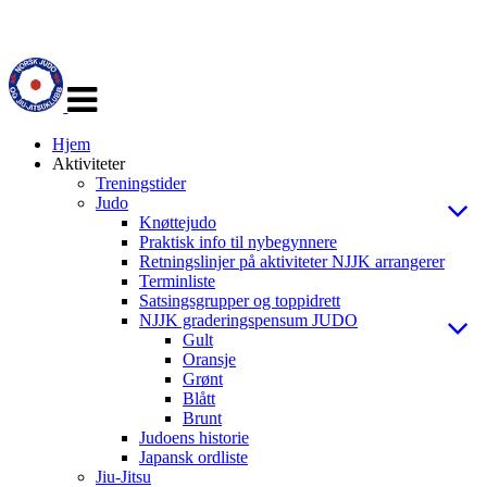
Veksle
navigasjon
Hjem
Aktiviteter
Treningstider
Judo
Knøttejudo
Praktisk info til nybegynnere
Retningslinjer på aktiviteter NJJK arrangerer
Terminliste
Satsingsgrupper og toppidrett
NJJK graderingspensum JUDO
Gult
Oransje
Grønt
Blått
Brunt
Judoens historie
Japansk ordliste
Jiu-Jitsu