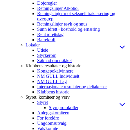
Dojoregler
Retningslinjer Alkohol
Retningslinjer mot seksuell trakassering og
overgrep
Retningslinjer røyk og snus
Sunn idrett - kosthold og ernæring
Rent idrettslag
Bærekraft
Lokaler
Utleie
Styrkerom
Søknad om nøkkel
Klubbens resultater og historie
Kongepokalvinnere
NM GULL Individuelt
NM GULL Lag
Internasjonale resultater og deltakelser
Klubbens historie
Styret, komiteer og verv
Styret
Styreprotokoller
Anleggskomiteen
For foreldre
Ungdomsutvalg
Valgkomite