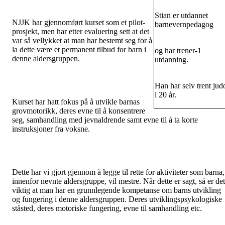
Stian er utdannet
NJJK har gjennomført kurset som et pilot-
barnevernpedagog
prosjekt, men har etter evaluering sett at det
var så vellykket at man har bestemt seg for å
la dette være et permanent tilbud for barn i
og har trener-1
denne aldersgruppen.
utdanning.
Han har selv trent jud
i 20 år.
Kurset har hatt fokus på å utvikle barnas
grovmotorikk, deres evne til å konsentrere
seg, samhandling med jevnaldrende samt evne til å ta korte
instruksjoner fra voksne.
Dette har vi gjort gjennom å legge til rette for aktiviteter som barna,
innenfor nevnte aldersgruppe, vil mestre. Når dette er sagt, så er det
viktig at man har en grunnlegende kompetanse om barns utvikling
og fungering i denne aldersgruppen. Deres utviklingspsykologiske
ståsted, deres motoriske fungering, evne til samhandling etc.