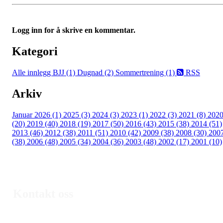
Logg inn for å skrive en kommentar.
Kategori
Alle innlegg
BJJ (1)
Dugnad (2)
Sommertrening (1)
RSS
Arkiv
Januar 2026 (1)
2025 (3)
2024 (3)
2023 (1)
2022 (3)
2021 (8)
202
(20)
2019 (40)
2018 (19)
2017 (50)
2016 (43)
2015 (38)
2014 (51)
2013 (46)
2012 (38)
2011 (51)
2010 (42)
2009 (38)
2008 (30)
200
(38)
2006 (48)
2005 (34)
2004 (36)
2003 (48)
2002 (17)
2001 (10)
Kontakt oss