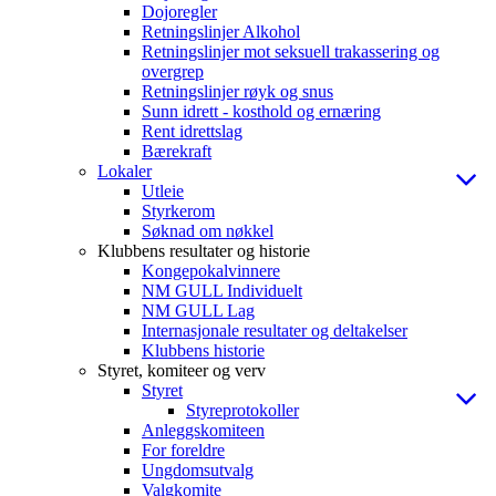
Dojoregler
Retningslinjer Alkohol
Retningslinjer mot seksuell trakassering og
overgrep
Retningslinjer røyk og snus
Sunn idrett - kosthold og ernæring
Rent idrettslag
Bærekraft
Lokaler
Utleie
Styrkerom
Søknad om nøkkel
Klubbens resultater og historie
Kongepokalvinnere
NM GULL Individuelt
NM GULL Lag
Internasjonale resultater og deltakelser
Klubbens historie
Styret, komiteer og verv
Styret
Styreprotokoller
Anleggskomiteen
For foreldre
Ungdomsutvalg
Valgkomite