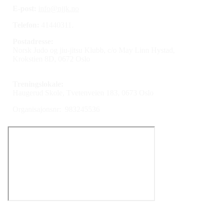
E-post:
info@njjk.no
Telefon:
41440311.
Postadresse:
Norsk Judo og jiu-jitsu Klubb, c/o May Linn Hystad,
Krokstien 8D, 0672 Oslo
Treningslokale:
Haugerud Skole, Tvetenveien 183, 0673 Oslo
Organisajonsnr: 983245536