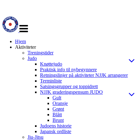
Veksle
navigasjon
Hjem
Aktiviteter
Treningstider
Judo
Knøttejudo
Praktisk info til nybegynnere
Retningslinjer på aktiviteter NJJK arrangerer
Terminliste
Satsingsgrupper og toppidrett
NJJK graderingspensum JUDO
Gult
Oransje
Grønt
Blått
Brunt
Judoens historie
Japansk ordliste
Jiu-Jitsu