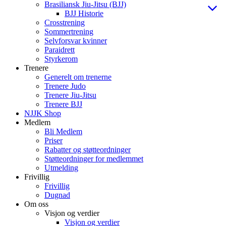
Brasiliansk Jiu-Jitsu (BJJ)
BJJ Historie
Crosstrening
Sommertrening
Selvforsvar kvinner
Paraidrett
Styrkerom
Trenere
Generelt om trenerne
Trenere Judo
Trenere Jiu-Jitsu
Trenere BJJ
NJJK Shop
Medlem
Bli Medlem
Priser
Rabatter og støtteordninger
Støtteordninger for medlemmet
Utmelding
Frivillig
Frivillig
Dugnad
Om oss
Visjon og verdier
Visjon og verdier