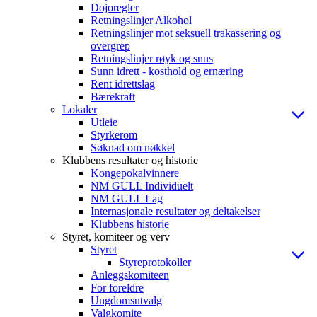
Dojoregler
Retningslinjer Alkohol
Retningslinjer mot seksuell trakassering og
overgrep
Retningslinjer røyk og snus
Sunn idrett - kosthold og ernæring
Rent idrettslag
Bærekraft
Lokaler
Utleie
Styrkerom
Søknad om nøkkel
Klubbens resultater og historie
Kongepokalvinnere
NM GULL Individuelt
NM GULL Lag
Internasjonale resultater og deltakelser
Klubbens historie
Styret, komiteer og verv
Styret
Styreprotokoller
Anleggskomiteen
For foreldre
Ungdomsutvalg
Valgkomite