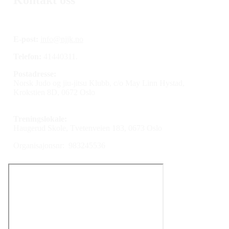
E-post:
info@njjk.no
Telefon:
41440311.
Postadresse:
Norsk Judo og jiu-jitsu Klubb, c/o May Linn Hystad,
Krokstien 8D, 0672 Oslo
Treningslokale:
Haugerud Skole, Tvetenveien 183, 0673 Oslo
Organisajonsnr: 983245536