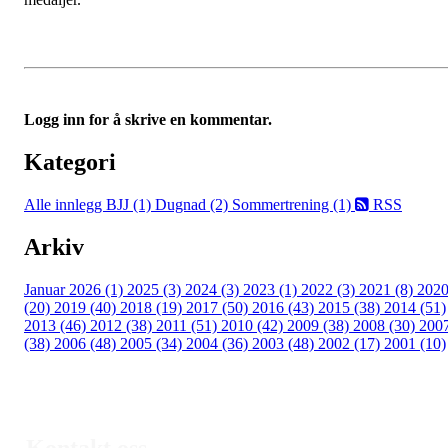
Logg inn for å skrive en kommentar.
Kategori
Alle innlegg
BJJ (1)
Dugnad (2)
Sommertrening (1)
RSS
Arkiv
Januar 2026 (1)
2025 (3)
2024 (3)
2023 (1)
2022 (3)
2021 (8)
202
(20)
2019 (40)
2018 (19)
2017 (50)
2016 (43)
2015 (38)
2014 (51)
2013 (46)
2012 (38)
2011 (51)
2010 (42)
2009 (38)
2008 (30)
200
(38)
2006 (48)
2005 (34)
2004 (36)
2003 (48)
2002 (17)
2001 (10)
Kontakt oss