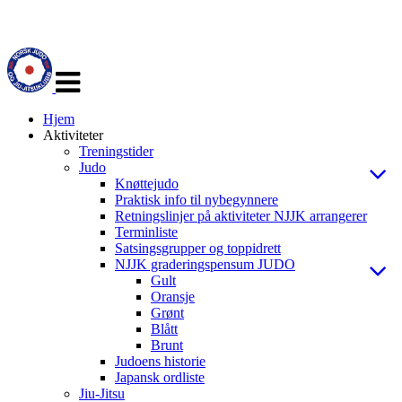
Veksle
navigasjon
Hjem
Aktiviteter
Treningstider
Judo
Knøttejudo
Praktisk info til nybegynnere
Retningslinjer på aktiviteter NJJK arrangerer
Terminliste
Satsingsgrupper og toppidrett
NJJK graderingspensum JUDO
Gult
Oransje
Grønt
Blått
Brunt
Judoens historie
Japansk ordliste
Jiu-Jitsu