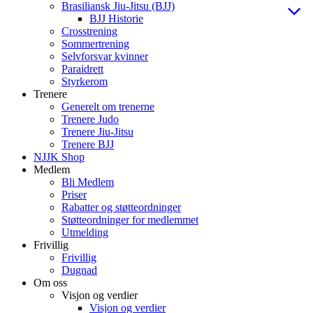
Brasiliansk Jiu-Jitsu (BJJ)
BJJ Historie
Crosstrening
Sommertrening
Selvforsvar kvinner
Paraidrett
Styrkerom
Trenere
Generelt om trenerne
Trenere Judo
Trenere Jiu-Jitsu
Trenere BJJ
NJJK Shop
Medlem
Bli Medlem
Priser
Rabatter og støtteordninger
Støtteordninger for medlemmet
Utmelding
Frivillig
Frivillig
Dugnad
Om oss
Visjon og verdier
Visjon og verdier