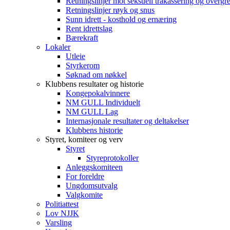
Retningslinjer mot seksuell trakassering og overgr
Retningslinjer røyk og snus
Sunn idrett - kosthold og ernæring
Rent idrettslag
Bærekraft
Lokaler
Utleie
Styrkerom
Søknad om nøkkel
Klubbens resultater og historie
Kongepokalvinnere
NM GULL Individuelt
NM GULL Lag
Internasjonale resultater og deltakelser
Klubbens historie
Styret, komiteer og verv
Styret
Styreprotokoller
Anleggskomiteen
For foreldre
Ungdomsutvalg
Valgkomite
Politiattest
Lov NJJK
Varsling