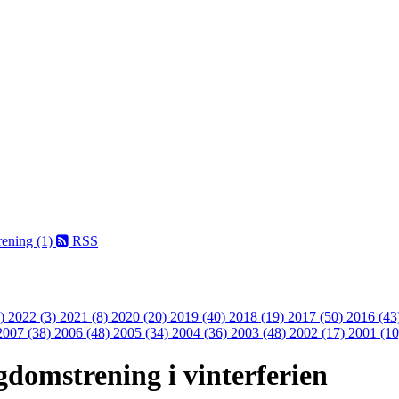
ening (1)
RSS
1)
2022 (3)
2021 (8)
2020 (20)
2019 (40)
2018 (19)
2017 (50)
2016 (43
2007 (38)
2006 (48)
2005 (34)
2004 (36)
2003 (48)
2002 (17)
2001 (10
gdomstrening i vinterferien