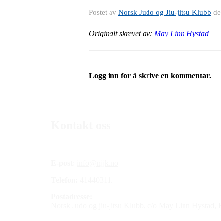
Postet av
Norsk Judo og Jiu-jitsu Klubb
d
Originalt skrevet av:
May Linn Hystad
Logg inn for å skrive en kommentar.
Kontakt oss
E-post:
info@njjk.no
Telefon:
41440311.
Postadresse:
Norsk Judo og jiu-jitsu Klubb, c/o May Linn Hystad,