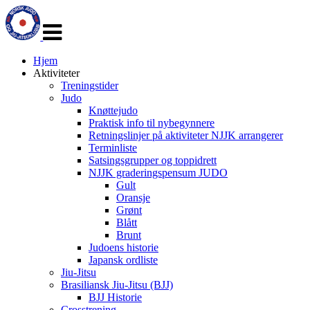
Veksle
navigasjon
Hjem
Aktiviteter
Treningstider
Judo
Knøttejudo
Praktisk info til nybegynnere
Retningslinjer på aktiviteter NJJK arrangerer
Terminliste
Satsingsgrupper og toppidrett
NJJK graderingspensum JUDO
Gult
Oransje
Grønt
Blått
Brunt
Judoens historie
Japansk ordliste
Jiu-Jitsu
Brasiliansk Jiu-Jitsu (BJJ)
BJJ Historie
Crosstrening