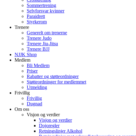
Sommertrening
Selvforsvar kvinner
Paraidrett
Styrkerom
Trenere
Generelt om trenerne
Trenere Judo
Trenere Jiu-Jitsu
Trenere BJJ
NJJK Shop
Medlem
Bli Medlem
Priser
Rabatter og støtteordninger
Støtteordninger for medlemmet
Utmelding
Frivillig
Frivillig
Dugnad
Om oss
Visjon og verdier
Visjon og verdier
Dojoregler
Retningslinjer Alkohol