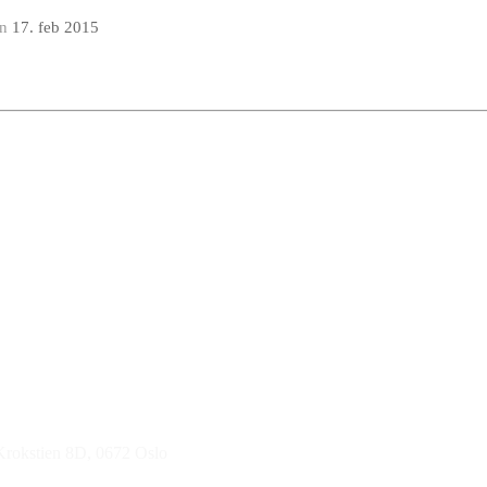
en
17. feb 2015
 Krokstien 8D, 0672 Oslo