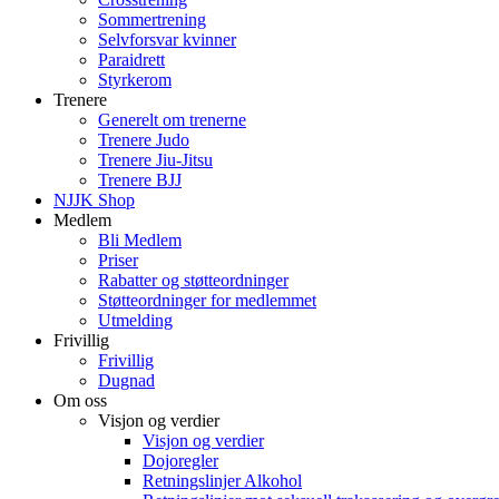
Sommertrening
Selvforsvar kvinner
Paraidrett
Styrkerom
Trenere
Generelt om trenerne
Trenere Judo
Trenere Jiu-Jitsu
Trenere BJJ
NJJK Shop
Medlem
Bli Medlem
Priser
Rabatter og støtteordninger
Støtteordninger for medlemmet
Utmelding
Frivillig
Frivillig
Dugnad
Om oss
Visjon og verdier
Visjon og verdier
Dojoregler
Retningslinjer Alkohol