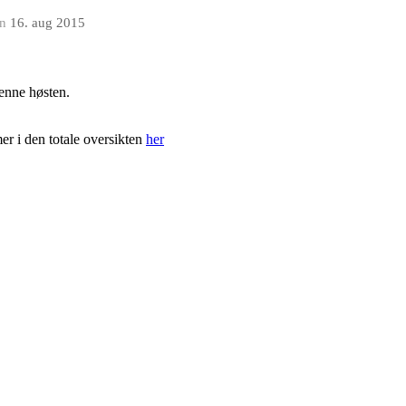
en
16. aug 2015
denne høsten.
er i den totale oversikten
her