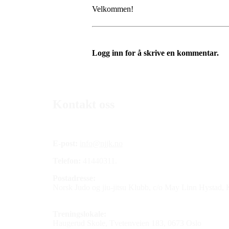
Velkommen!
Logg inn for å skrive en kommentar.
Kontakt oss
E-post:
info@njjk.no
Telefon:
41440311.
Postadresse:
Norsk Judo og jiu-jitsu Klubb, c/o May Linn Hystad,
Treningslokale:
Haugerud Skole, Tvetenveien 183, 0673 Oslo