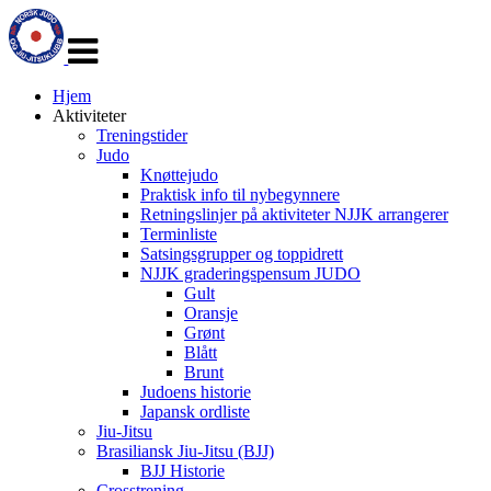
Veksle
navigasjon
Hjem
Aktiviteter
Treningstider
Judo
Knøttejudo
Praktisk info til nybegynnere
Retningslinjer på aktiviteter NJJK arrangerer
Terminliste
Satsingsgrupper og toppidrett
NJJK graderingspensum JUDO
Gult
Oransje
Grønt
Blått
Brunt
Judoens historie
Japansk ordliste
Jiu-Jitsu
Brasiliansk Jiu-Jitsu (BJJ)
BJJ Historie
Crosstrening