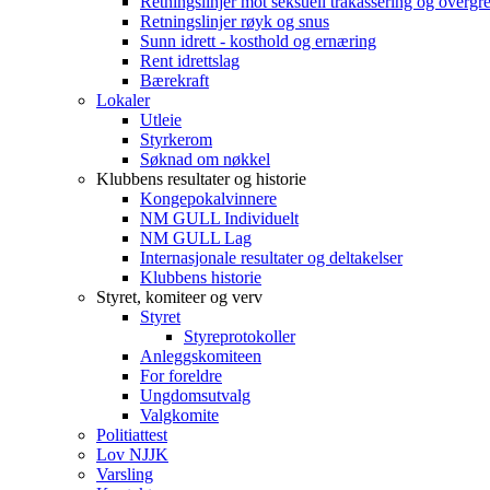
Retningslinjer mot seksuell trakassering og overgr
Retningslinjer røyk og snus
Sunn idrett - kosthold og ernæring
Rent idrettslag
Bærekraft
Lokaler
Utleie
Styrkerom
Søknad om nøkkel
Klubbens resultater og historie
Kongepokalvinnere
NM GULL Individuelt
NM GULL Lag
Internasjonale resultater og deltakelser
Klubbens historie
Styret, komiteer og verv
Styret
Styreprotokoller
Anleggskomiteen
For foreldre
Ungdomsutvalg
Valgkomite
Politiattest
Lov NJJK
Varsling