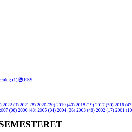
ening (1)
RSS
1)
2022 (3)
2021 (8)
2020 (20)
2019 (40)
2018 (19)
2017 (50)
2016 (43
2007 (38)
2006 (48)
2005 (34)
2004 (36)
2003 (48)
2002 (17)
2001 (10
TSEMESTERET