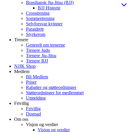
Brasiliansk Jiu-Jitsu (BJJ)
BJJ Historie
Crosstrening
Sommertrening
Selvforsvar kvinner
Paraidrett
Styrkerom
Trenere
Generelt om trenerne
Trenere Judo
Trenere Jiu-Jitsu
Trenere BJJ
NJJK Shop
Medlem
Bli Medlem
Priser
Rabatter og støtteordninger
Støtteordninger for medlemmet
Utmelding
Frivillig
Frivillig
Dugnad
Om oss
Visjon og verdier
Visjon og verdier