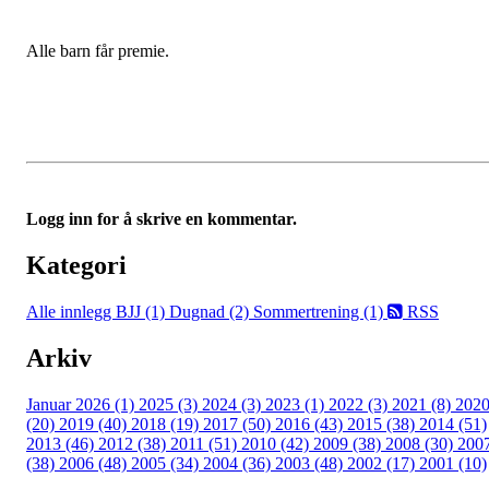
Alle barn får premie.
Logg inn for å skrive en kommentar.
Kategori
Alle innlegg
BJJ (1)
Dugnad (2)
Sommertrening (1)
RSS
Arkiv
Januar 2026 (1)
2025 (3)
2024 (3)
2023 (1)
2022 (3)
2021 (8)
202
(20)
2019 (40)
2018 (19)
2017 (50)
2016 (43)
2015 (38)
2014 (51)
2013 (46)
2012 (38)
2011 (51)
2010 (42)
2009 (38)
2008 (30)
200
(38)
2006 (48)
2005 (34)
2004 (36)
2003 (48)
2002 (17)
2001 (10)