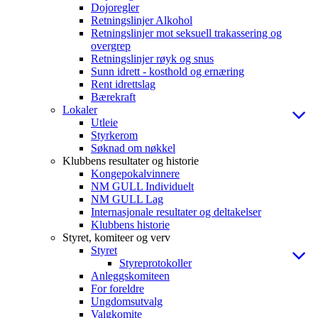
Dojoregler
Retningslinjer Alkohol
Retningslinjer mot seksuell trakassering og
overgrep
Retningslinjer røyk og snus
Sunn idrett - kosthold og ernæring
Rent idrettslag
Bærekraft
Lokaler
Utleie
Styrkerom
Søknad om nøkkel
Klubbens resultater og historie
Kongepokalvinnere
NM GULL Individuelt
NM GULL Lag
Internasjonale resultater og deltakelser
Klubbens historie
Styret, komiteer og verv
Styret
Styreprotokoller
Anleggskomiteen
For foreldre
Ungdomsutvalg
Valgkomite