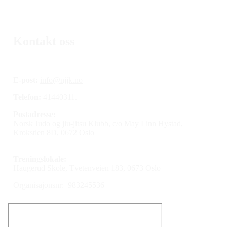
Kontakt oss
E-post:
info@njjk.no
Telefon:
41440311.
Postadresse:
Norsk Judo og jiu-jitsu Klubb, c/o May Linn Hystad,
Krokstien 8D, 0672 Oslo
Treningslokale:
Haugerud Skole, Tvetenveien 183, 0673 Oslo
Organisajonsnr: 983245536