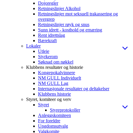
Dojoregler
Retningslinjer Alkohol
Retningslinjer mot seksuell trakassering og
overgrep
Retningslinjer røyk og snus
Sunn idrett - kosthold og ernæring
Rent idrettslag
Bærekraft
Lokaler
Utleie
Styrkerom
Søknad om nøkkel
Klubbens resultater og historie
Kongepokalvinnere
NM GULL Individuelt
NM GULL Lag
Internasjonale resultater og deltakelser
Klubbens historie
Styret, komiteer og verv
Styret
Styreprotokoller
Anleggskomiteen
For foreldre
Ungdomsutvalg
Valgkomite