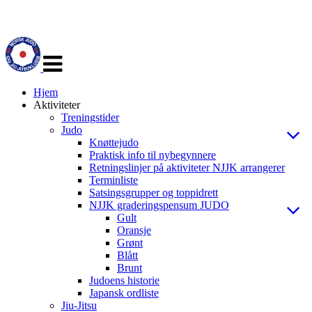
Veksle
navigasjon
Hjem
Aktiviteter
Treningstider
Judo
Knøttejudo
Praktisk info til nybegynnere
Retningslinjer på aktiviteter NJJK arrangerer
Terminliste
Satsingsgrupper og toppidrett
NJJK graderingspensum JUDO
Gult
Oransje
Grønt
Blått
Brunt
Judoens historie
Japansk ordliste
Jiu-Jitsu