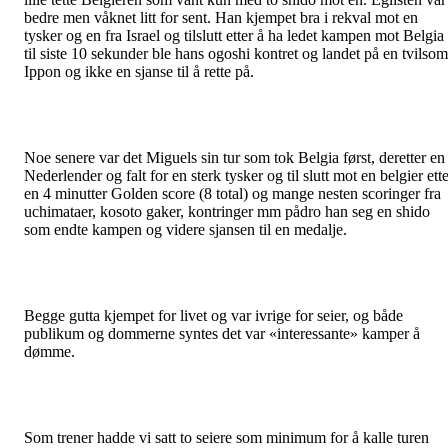
bedre men våknet litt for sent. Han kjempet bra i rekval mot en
tysker og en fra Israel og tilslutt etter å ha ledet kampen mot Belgia
til siste 10 sekunder ble hans ogoshi kontret og landet på en tvilsom
Ippon og ikke en sjanse til å rette på.
Noe senere var det Miguels sin tur som tok Belgia først, deretter en
Nederlender og falt for en sterk tysker og til slutt mot en belgier ett
en 4 minutter Golden score (8 total) og mange nesten scoringer fra
uchimataer, kosoto gaker, kontringer mm pådro han seg en shido
som endte kampen og videre sjansen til en medalje.
Begge gutta kjempet for livet og var ivrige for seier, og både
publikum og dommerne syntes det var «interessante» kamper å
dømme.
Som trener hadde vi satt to seiere som minimum for å kalle turen