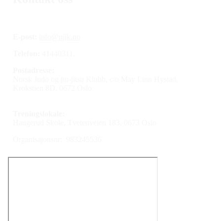
E-post:
info@njjk.no
Telefon:
41440311.
Postadresse:
Norsk Judo og jiu-jitsu Klubb, c/o May Linn Hystad,
Krokstien 8D, 0672 Oslo
Treningslokale:
Haugerud Skole, Tvetenveien 183, 0673 Oslo
Organisajonsnr: 983245536