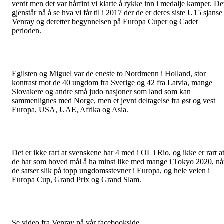
verdt men det var hårfint vi klarte å rykke inn i medalje kamper. De
gjenstår nå å se hva vi får til i 2017 der de er deres siste U15 sjanse 
Venray og deretter begynnelsen på Europa Cuper og Cadet
perioden.
Egilsten og Miguel var de eneste to Nordmenn i Holland, stor
kontrast mot de 40 ungdom fra Sverige og 42 fra Latvia, mange
Slovakere og andre små judo nasjoner som land som kan
sammenlignes med Norge, men et jevnt deltagelse fra øst og vest
Europa, USA, UAE, Afrika og Asia.
Det er ikke rart at svenskene har 4 med i OL i Rio, og ikke er rart a
de har som hoved mål å ha minst like med mange i Tokyo 2020, nå
de satser slik på topp ungdomsstevner i Europa, og hele veien i
Europa Cup, Grand Prix og Grand Slam.
Se video fra Venray på vår facebookside