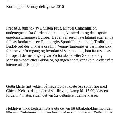
Kort rapport Venray deltagelse 2016
Fredag 3. juni tok av Egilsten Pius, Miguel Chinchilla og
undertegnede fra Gardemoen retning Amsterdam og den største
ungdomsturnering i Europa. Det er vår sesongavslutning etter en vå
fullt av konkurranser: Edinburghs Sportif International, Trollhättan,
BudoNord der vi klarte oss fint. Venray turnering er vår målestokk
for å se vår fremgang og hvordan vi står mot ungdom fra resten av
Europa. I denne omgang var Victor skadet etter Skottland og
Mansur skadet etter BudoNor, og ingen andre var aktuelle etter vår
interne uttakskriterier.
Gutta klarte fint vekten på fredag og vi koste oss som i fjor med
Chicos Kebab, dagen derpå skulle vi gå kamp kl. 15:00, klassen
fordelt i 4 mater, siden det var 52 deltagere i denne klasse.
Heldigvis gikk Egilsten første ute og var litt tilbakeholdne mon den
lille tette Belgieren som vant kun med to shido mot en. Egilsten var