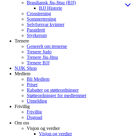
Brasiliansk Jiu-Jitsu (BJJ)
BJJ Historie
Crosstrening
Sommertrening
Selvforsvar kvinner
Paraidrett
Styrkerom
Trenere
Generelt om trenerne
Trenere Judo
Trenere Jiu-Jitsu
Trenere BJJ
NJJK Shop
Medlem
Bli Medlem
Priser
Rabatter og støtteordninger
Støtteordninger for medlemmet
Utmelding
Frivillig
Frivillig
Dugnad
Om oss
Visjon og verdier
Visjon og verdier