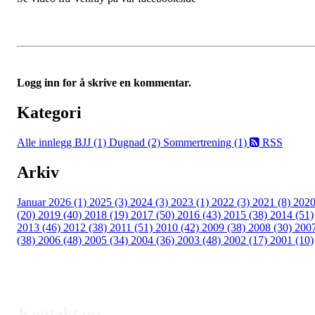
Logg inn for å skrive en kommentar.
Kategori
Alle innlegg
BJJ (1)
Dugnad (2)
Sommertrening (1)
RSS
Arkiv
Januar 2026 (1)
2025 (3)
2024 (3)
2023 (1)
2022 (3)
2021 (8)
202
(20)
2019 (40)
2018 (19)
2017 (50)
2016 (43)
2015 (38)
2014 (51)
2013 (46)
2012 (38)
2011 (51)
2010 (42)
2009 (38)
2008 (30)
200
(38)
2006 (48)
2005 (34)
2004 (36)
2003 (48)
2002 (17)
2001 (10)
Kontakt oss