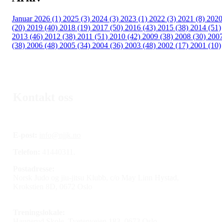
Januar 2026 (1)
2025 (3)
2024 (3)
2023 (1)
2022 (3)
2021 (8)
202
(20)
2019 (40)
2018 (19)
2017 (50)
2016 (43)
2015 (38)
2014 (51)
2013 (46)
2012 (38)
2011 (51)
2010 (42)
2009 (38)
2008 (30)
200
(38)
2006 (48)
2005 (34)
2004 (36)
2003 (48)
2002 (17)
2001 (10)
Kontakt oss
E-post:
info@njjk.no
Telefon:
41440311.
Postadresse:
Norsk Judo og jiu-jitsu Klubb, c/o May Linn Hystad,
Krokstien 8D, 0672 Oslo
Treningslokale:
Haugerud Skole, Tvetenveien 183, 0673 Oslo