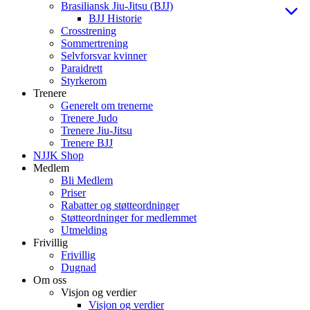
Brasiliansk Jiu-Jitsu (BJJ)
BJJ Historie
Crosstrening
Sommertrening
Selvforsvar kvinner
Paraidrett
Styrkerom
Trenere
Generelt om trenerne
Trenere Judo
Trenere Jiu-Jitsu
Trenere BJJ
NJJK Shop
Medlem
Bli Medlem
Priser
Rabatter og støtteordninger
Støtteordninger for medlemmet
Utmelding
Frivillig
Frivillig
Dugnad
Om oss
Visjon og verdier
Visjon og verdier