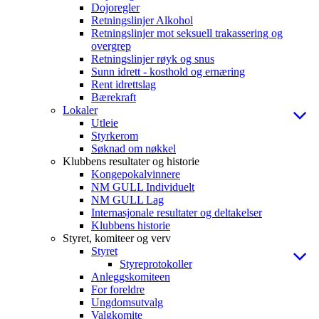
Dojoregler
Retningslinjer Alkohol
Retningslinjer mot seksuell trakassering og
overgrep
Retningslinjer røyk og snus
Sunn idrett - kosthold og ernæring
Rent idrettslag
Bærekraft
Lokaler
Utleie
Styrkerom
Søknad om nøkkel
Klubbens resultater og historie
Kongepokalvinnere
NM GULL Individuelt
NM GULL Lag
Internasjonale resultater og deltakelser
Klubbens historie
Styret, komiteer og verv
Styret
Styreprotokoller
Anleggskomiteen
For foreldre
Ungdomsutvalg
Valgkomite