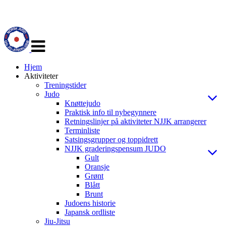
Veksle
navigasjon
Hjem
Aktiviteter
Treningstider
Judo
Knøttejudo
Praktisk info til nybegynnere
Retningslinjer på aktiviteter NJJK arrangerer
Terminliste
Satsingsgrupper og toppidrett
NJJK graderingspensum JUDO
Gult
Oransje
Grønt
Blått
Brunt
Judoens historie
Japansk ordliste
Jiu-Jitsu