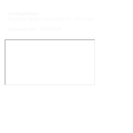
Treningslokale:
Haugerud Skole, Tvetenveien 183, 0673 Oslo
Organisajonsnr: 983245536