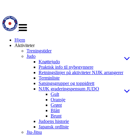
Veksle
navigasjon
Hjem
Aktiviteter
Treningstider
Judo
Knøttejudo
Praktisk info til nybegynnere
Retningslinjer på aktiviteter NJJK arrangerer
Terminliste
Satsingsgrupper og toppidrett
NJJK graderingspensum JUDO
Gult
Oransje
Grønt
Blått
Brunt
Judoens historie
Japansk ordliste
Jiu-Jitsu