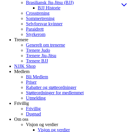
Brasiliansk Jiu-Jitsu (BJJ)
BJJ Historie
Crosstrening
Sommertrening
Selvforsvar kvinner
Paraidrett
Styrkerom
Trenere
Generelt om trenerne
Trenere Judo
Trenere Jiu-Jitsu
Trenere BJJ
NJJK Shop
Medlem
Bli Medlem
Priser
Rabatter og støtteordninger
Støtteordninger for medlemmet
Utmelding
Frivillig
Frivillig
Dugnad
Om oss
Visjon og verdier
Visjon og verdier