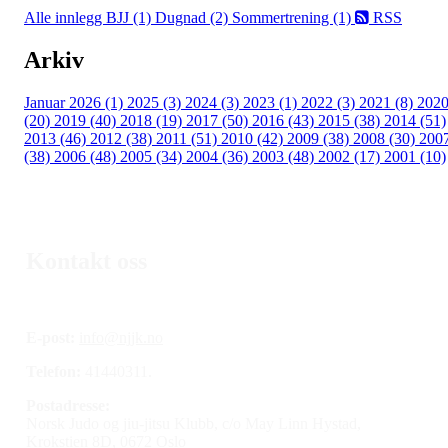
Alle innlegg
BJJ (1)
Dugnad (2)
Sommertrening (1)
RSS
Arkiv
Januar 2026 (1)
2025 (3)
2024 (3)
2023 (1)
2022 (3)
2021 (8)
202
(20)
2019 (40)
2018 (19)
2017 (50)
2016 (43)
2015 (38)
2014 (51)
2013 (46)
2012 (38)
2011 (51)
2010 (42)
2009 (38)
2008 (30)
200
(38)
2006 (48)
2005 (34)
2004 (36)
2003 (48)
2002 (17)
2001 (10)
Kontakt oss
E-post:
info@njjk.no
Telefon:
41440311.
Postadresse:
Norsk Judo og jiu-jitsu Klubb, c/o May Linn Hystad,
Krokstien 8D, 0672 Oslo