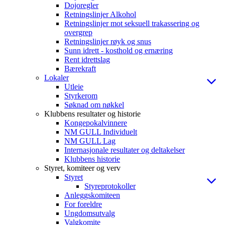
Dojoregler
Retningslinjer Alkohol
Retningslinjer mot seksuell trakassering og
overgrep
Retningslinjer røyk og snus
Sunn idrett - kosthold og ernæring
Rent idrettslag
Bærekraft
Lokaler
Utleie
Styrkerom
Søknad om nøkkel
Klubbens resultater og historie
Kongepokalvinnere
NM GULL Individuelt
NM GULL Lag
Internasjonale resultater og deltakelser
Klubbens historie
Styret, komiteer og verv
Styret
Styreprotokoller
Anleggskomiteen
For foreldre
Ungdomsutvalg
Valgkomite