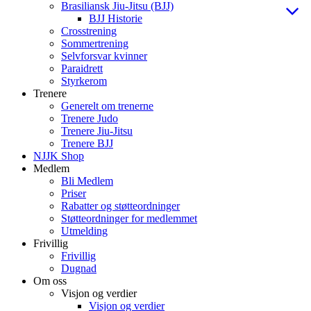
Brasiliansk Jiu-Jitsu (BJJ)
BJJ Historie
Crosstrening
Sommertrening
Selvforsvar kvinner
Paraidrett
Styrkerom
Trenere
Generelt om trenerne
Trenere Judo
Trenere Jiu-Jitsu
Trenere BJJ
NJJK Shop
Medlem
Bli Medlem
Priser
Rabatter og støtteordninger
Støtteordninger for medlemmet
Utmelding
Frivillig
Frivillig
Dugnad
Om oss
Visjon og verdier
Visjon og verdier