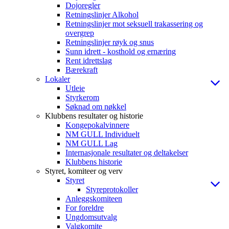
Dojoregler
Retningslinjer Alkohol
Retningslinjer mot seksuell trakassering og
overgrep
Retningslinjer røyk og snus
Sunn idrett - kosthold og ernæring
Rent idrettslag
Bærekraft
Lokaler
Utleie
Styrkerom
Søknad om nøkkel
Klubbens resultater og historie
Kongepokalvinnere
NM GULL Individuelt
NM GULL Lag
Internasjonale resultater og deltakelser
Klubbens historie
Styret, komiteer og verv
Styret
Styreprotokoller
Anleggskomiteen
For foreldre
Ungdomsutvalg
Valgkomite