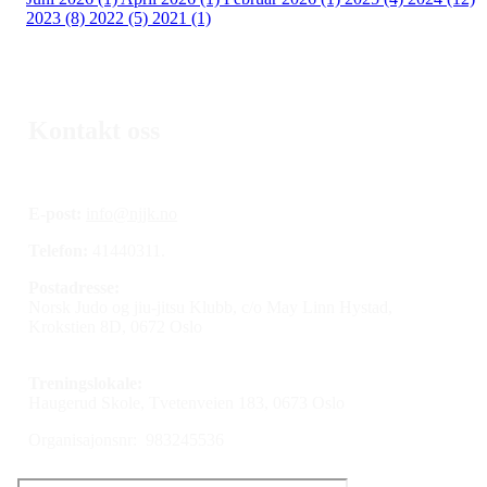
2023 (8)
2022 (5)
2021 (1)
Kontakt oss
E-post:
info@njjk.no
Telefon:
41440311.
Postadresse:
Norsk Judo og jiu-jitsu Klubb, c/o May Linn Hystad,
Krokstien 8D, 0672 Oslo
Treningslokale:
Haugerud Skole, Tvetenveien 183, 0673 Oslo
Organisajonsnr: 983245536