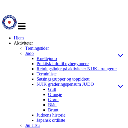
Veksle
navigasjon
Hjem
Aktiviteter
Treningstider
Judo
Knøttejudo
Praktisk info til nybegynnere
Retningslinjer på aktiviteter NJJK arrangerer
Terminliste
Satsingsgrupper og toppidrett
NJJK graderingspensum JUDO
Gult
Oransje
Grønt
Blått
Brunt
Judoens historie
Japansk ordliste
Jiu-Jitsu