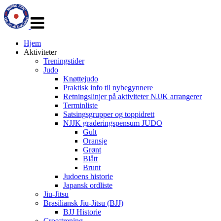
Veksle
navigasjon
Hjem
Aktiviteter
Treningstider
Judo
Knøttejudo
Praktisk info til nybegynnere
Retningslinjer på aktiviteter NJJK arrangerer
Terminliste
Satsingsgrupper og toppidrett
NJJK graderingspensum JUDO
Gult
Oransje
Grønt
Blått
Brunt
Judoens historie
Japansk ordliste
Jiu-Jitsu
Brasiliansk Jiu-Jitsu (BJJ)
BJJ Historie
Crosstrening