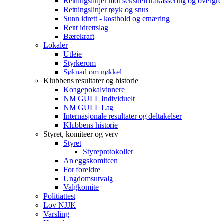
Retningslinjer mot seksuell trakassering og overgr
Retningslinjer røyk og snus
Sunn idrett - kosthold og ernæring
Rent idrettslag
Bærekraft
Lokaler
Utleie
Styrkerom
Søknad om nøkkel
Klubbens resultater og historie
Kongepokalvinnere
NM GULL Individuelt
NM GULL Lag
Internasjonale resultater og deltakelser
Klubbens historie
Styret, komiteer og verv
Styret
Styreprotokoller
Anleggskomiteen
For foreldre
Ungdomsutvalg
Valgkomite
Politiattest
Lov NJJK
Varsling