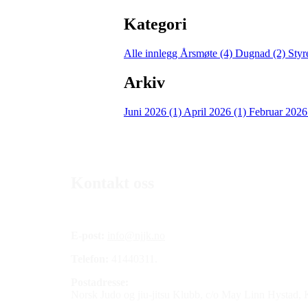
Kategori
Alle innlegg
Årsmøte (4)
Dugnad (2)
Styr
Arkiv
Juni 2026 (1)
April 2026 (1)
Februar 2026
Kontakt oss
E-post:
info@njjk.no
Telefon:
41440311.
Postadresse:
Norsk Judo og jiu-jitsu Klubb, c/o May Linn Hystad,