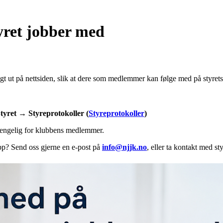
yret jobber med
agt ut på nettsiden, slik at dere som medlemmer kan følge med på styre
tyret → Styreprotokoller (
Styreprotokoller
)
gjengelig for klubbens medlemmer.
opp? Send oss gjerne en e-post på
info@njjk.no
, eller ta kontakt med st