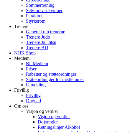
Sommertrening
Selvforsvar kvinner
Paraidrett
Styrkerom
Trenere
Generelt om trenerne
Trenere Judo
Trenere Jiu-Jitsu
Trenere BJJ
NJJK Shop
Medlem
Bli Medlem
Priser
Rabatter og støtteordninger
Støtteordninger for medlemmet
Utmelding
Frivillig
Frivillig
Dugnad
Om oss
Visjon og verdier
Visjon og verdier
Dojoregler
Retningslinjer Alkohol