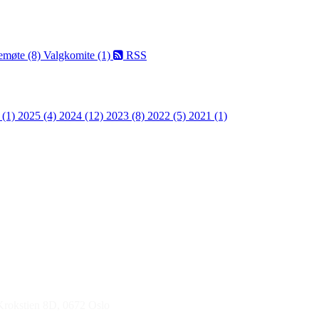
emøte (8)
Valgkomite (1)
RSS
 (1)
2025 (4)
2024 (12)
2023 (8)
2022 (5)
2021 (1)
 Krokstien 8D, 0672 Oslo