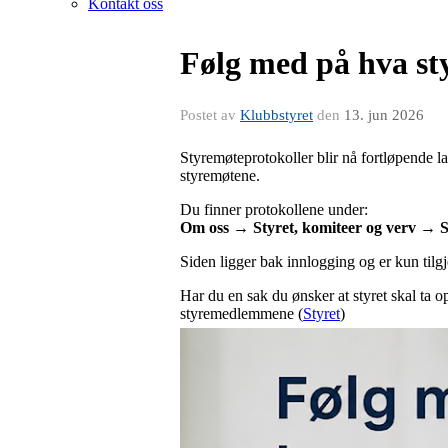
Kontakt oss
Følg med på hva st
Postet av
Klubbstyret
den
13. jun 2026
Styremøteprotokoller blir nå fortløpende l
styremøtene.
Du finner protokollene under:
Om oss → Styret, komiteer og verv → S
Siden ligger bak innlogging og er kun til
Har du en sak du ønsker at styret skal ta 
styremedlemmene (
Styret
)